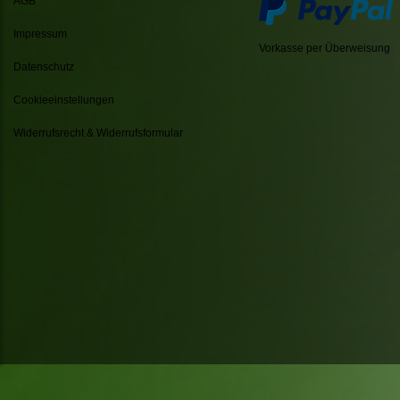
AGB
Impressum
Vorkasse per Überweisung
Datenschutz
Cookieeinstellungen
Widerrufsrecht & Widerrufsformular