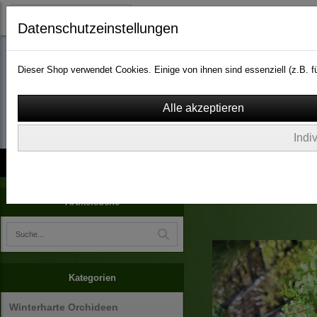
Datenschutzeinstellungen
Dieser Shop verwendet Cookies. Einige von ihnen sind essenziell (z.B.
wassergarten-versa
Indi
Kontakt
über Uns
AGB
Impressum
Widerruf
Pflanzenraritäten
Artikelsuche
Kategorien
Winterharte Orchideen