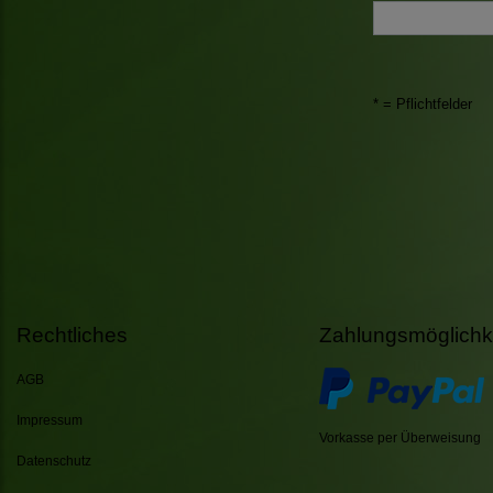
* = Pflichtfelder
Rechtliches
Zahlungsmöglichk
AGB
Impressum
Vorkasse per Überweisung
Datenschutz