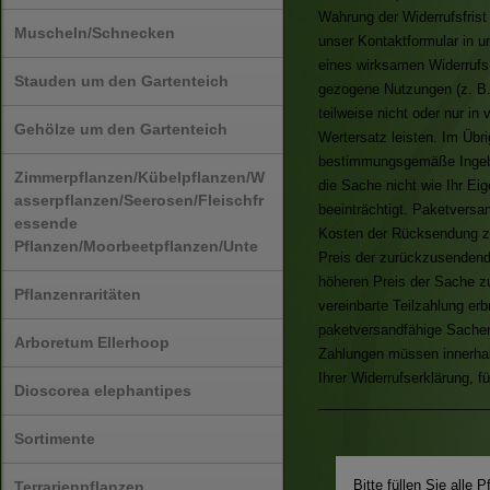
Wahrung der Widerrufsfrist 
Muscheln/Schnecken
unser Kontaktformular in u
eines wirksamen Widerrufs
Stauden um den Gartenteich
gezogene Nutzungen (z. B.
teilweise nicht oder nur i
Gehölze um den Gartenteich
Wertersatz leisten. Im Übr
bestimmungsgemäße Ingebr
Zimmerpflanzen/Kübelpflanzen/W
die Sache nicht wie Ihr E
asserpflanzen/Seerosen/Fleischfr
beeinträchtigt. Paketvers
essende
Kosten der Rücksendung zu 
Pflanzen/Moorbeetpflanzen/Unte
Preis der zurückzusendend
höheren Preis der Sache zu
Pflanzenraritäten
vereinbarte Teilzahlung erb
paketversandfähige Sachen 
Arboretum Ellerhoop
Zahlungen müssen innerhalb
Ihrer Widerrufserklärung, 
Dioscorea elephantipes
______________________
Sortimente
Bitte füllen Sie alle 
Terrarienpflanzen