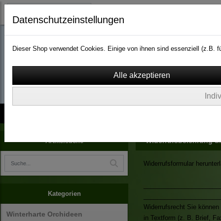
Datenschutzeinstellungen
Dieser Shop verwendet Cookies. Einige von ihnen sind essenziell (z.B.
wassergarten-versa
Indi
Kontakt
über Uns
AGB
Impressum
Widerruf
Widerrufsbelehrung u
Artikelsuche
Widerrufsformular herunter
______________________
Kategorien
_______________________
Widerrufsrecht Sie können
Winterharte Orchideen
in Textform (z. B. Brief, F