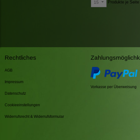
Produkte je Seite
15
Rechtliches
Zahlungsmöglichk
AGB
Impressum
Vorkasse per Überweisung
Datenschutz
Cookieeinstellungen
Widerrufsrecht & Widerrufsformular