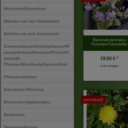
Muscheln/Schnecken
Stauden um den Gartenteich
Gehölze um den Gartenteich
Ramonda pyrenaica
Pyrenäen-Felsenteller
Zimmerpflanzen/Kübelpflanzen/W
asserpflanzen/Seerosen/Fleischfr
19,50 € *
essende
Pflanzen/Moorbeetpflanzen/Unte
nicht verfügbar
Pflanzenraritäten
Arboretum Ellerhoop
ausverkauft
Dioscorea elephantipes
Sortimente
Terrarienpflanzen