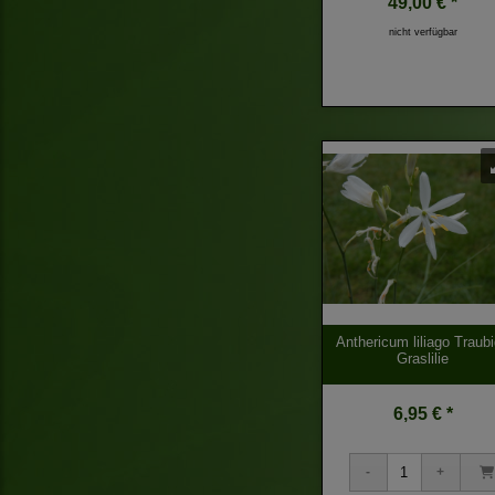
49,00 € *
nicht verfügbar
Anthericum liliago Traub
Graslilie
6,95 € *