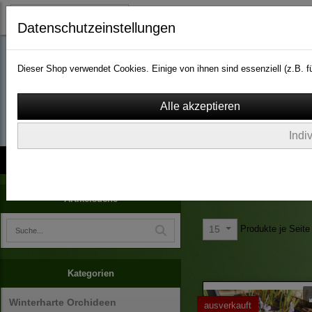
Datenschutzeinstellungen
Dieser Shop verwendet Cookies. Einige von ihnen sind essenziell (z.B.
wassergarten-versa
Indi
Kontakt
über Uns
AGB
Impressum
Widerruf
Stauden um den Gartentei
Artikelsuche
Produkte je Seite
15
Kategorien
Winterharte Orchideen
ausverkauft