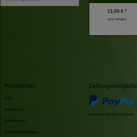
11,00 € *
nicht verfügbar
Rechtliches
Zahlungsmöglichk
AGB
Impressum
Vorkasse per Überweisung
Datenschutz
Cookieeinstellungen