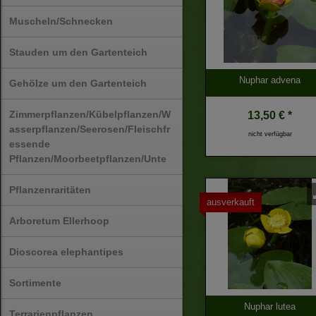
Muscheln/Schnecken
Stauden um den Gartenteich
Nuphar advena
Gehölze um den Gartenteich
Zimmerpflanzen/Kübelpflanzen/W
13,50 € *
asserpflanzen/Seerosen/Fleischfr
nicht verfügbar
essende
Pflanzen/Moorbeetpflanzen/Unte
Pflanzenraritäten
ausverkauft
Arboretum Ellerhoop
Dioscorea elephantipes
Sortimente
Nuphar lutea
Terrarienpflanzen