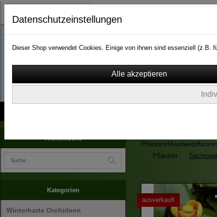
Datenschutzeinstellungen
Dieser Shop verwendet Cookies. Einige von ihnen sind essenziell (z.B.
wassergarten-versa
Indi
Kontakt
über Uns
AGB
Impressum
Widerruf
Zimmerpflanzen/Kübelpfla
Artikelsuche
Pflanzen/Moorbeetpflanze
Pflanzen
Teichrose
Kategorien
ausverkauft
Winterharte Orchideen