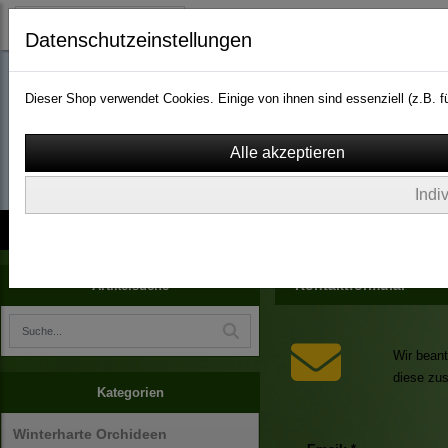
Datenschutzeinstellungen
Dieser Shop verwendet Cookies. Einige von ihnen sind essenziell (z.B.
wassergarten-versa
Indi
Kontakt
über Uns
AGB
Impressum
Widerruf
Kontaktformular
Artikelsuche
Wir beant
diese zu
Kategorien
Winterharte Orchideen