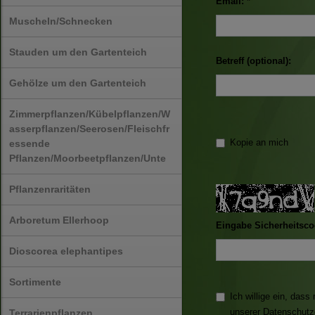
Email: *
Muscheln/Schnecken
Stauden um den Gartenteich
Betreff (optional):
Gehölze um den Gartenteich
Zimmerpflanzen/Kübelpflanzen/W
asserpflanzen/Seerosen/Fleischfr
Kopie an mich
essende
Pflanzen/Moorbeetpflanzen/Unte
Pflanzenraritäten
Arboretum Ellerhoop
Eingabe Sicherheitsco
Dioscorea elephantipes
Sortimente
Ich willige ein, da
unserer
Datenschutz
Terrarienpflanzen