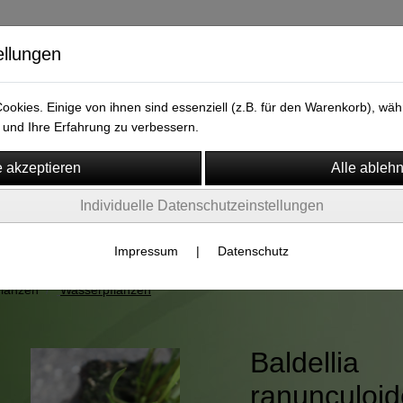
ellungen
versand.de
okies. Einige von ihnen sind essenziell (z.B. für den Warenkorb), w
und Ihre Erfahrung zu verbessern.
Individuelle Datenschutzeinstellungen
m
Widerruf
rpflanzen/Kübelpflanzen/Wasserpflanzen/Seerosen/Fleischfressende
Impressum
|
Datenschutz
zen/Moorbeetpflanzen/Unte
flanzen
Wasserpflanzen
Baldellia
ranunculoid