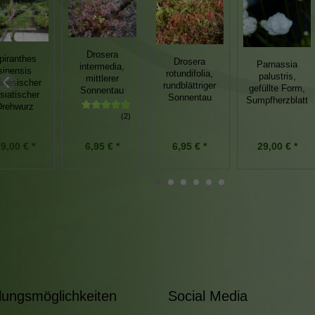
Drosera
piranthes
Drosera
Parnassia
intermedia,
sinensis
rotundifolia,
palustris,
mittlerer
inesischer
rundblättriger
gefüllte Form,
Sonnentau
siatischer
Sonnentau
Sumpfherzblatt
Drehwurz
(2)
6,95 € *
6,95 € *
9,00 € *
29,00 € *
lungsmöglichkeiten
Social Media