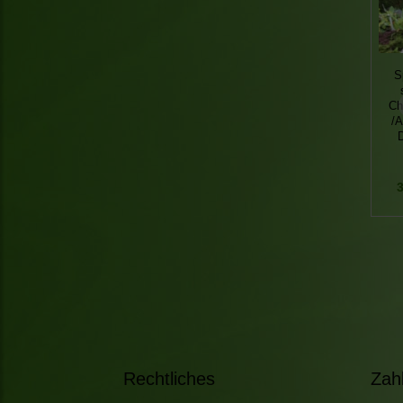
S
Ch
/A
3
Rechtliches
Zah