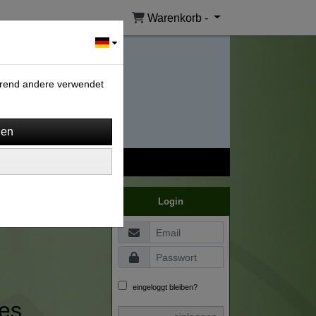
Warenkorb -
ährend andere verwendet
Login
eingeloggt bleiben?
es