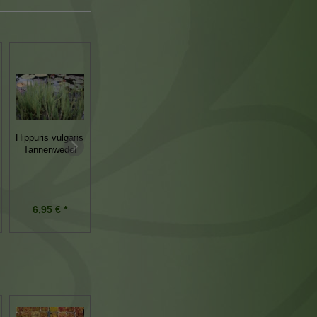
Lythrum
Cardamine
Hippuris vulgaris
salicaria
pratensis
Tannenwedel
Blutweiderich
Wiesenschaumkraut
6,95 € *
5,95 € *
6,45 € *