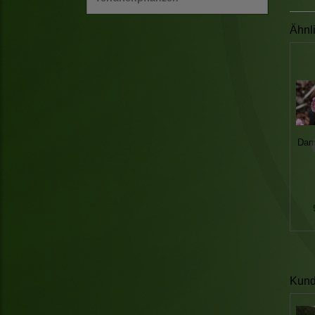
Ähnl
Darm
Kunde