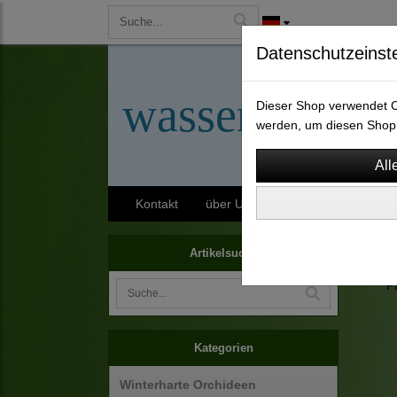
Datenschutzeinst
wassergarten-
Dieser Shop verwendet Co
werden, um diesen Shop 
Kontakt
über Uns
AGB
Impressu
Zimme
Artikelsuche
Pflan
P
Kategorien
Winterharte Orchideen