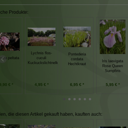
iche Produkte:
Lychnis flos-
Pontederia
era peltata
cuculi
cordata
Iris laevigata
Kuckuckslichtnelke
Hechtkraut
Rose Queen
Sumpfiris
6,95 € *
9,90 € *
4,95 € *
5,95 € *
n, die diesen Artikel gekauft haben, kauften auch: