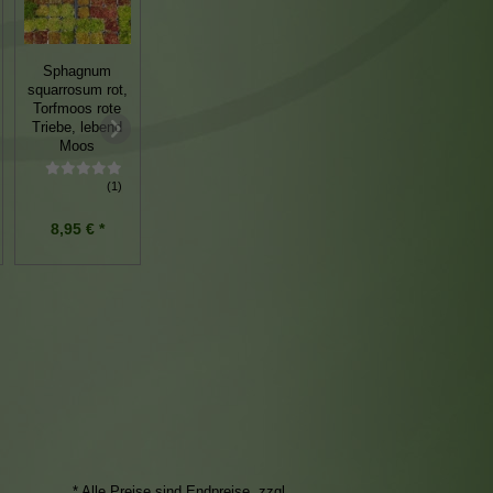
Sphagnum
squarrosum rot,
Paeonia
Succisa
Torfmoos rote
tenuifolia Rubra
pratensis
Triebe, lebend
Plena L
Gewöhnlicher
Moos
Netzblatt-
Teufelsabbiß
Pfingstrose
(1)
8,95 € *
6,95 € *
69,00 € *
* Alle Preise sind Endpreise, zzgl.