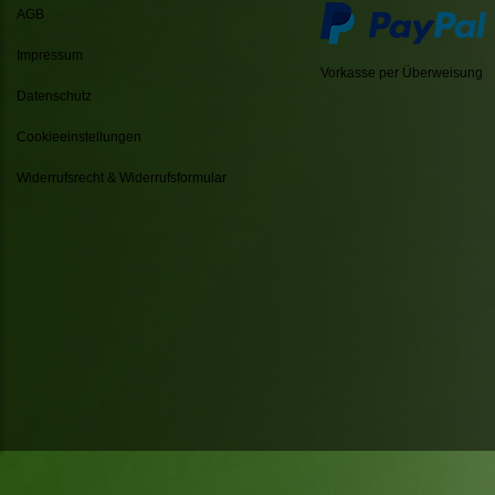
AGB
Impressum
Vorkasse per Überweisung
Datenschutz
Cookieeinstellungen
Widerrufsrecht & Widerrufsformular