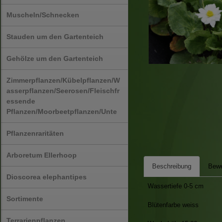
Muscheln/Schnecken
Stauden um den Gartenteich
Gehölze um den Gartenteich
Zimmerpflanzen/Kübelpflanzen/W
asserpflanzen/Seerosen/Fleischfr
essende
Pflanzen/Moorbeetpflanzen/Unte
Pflanzenraritäten
Arboretum Ellerhoop
Beschreibung
Bewe
Dioscorea elephantipes
Wassertiefe 0-5 cm
Sortimente
Blütenfarbe weiss
Terrarienpflanzen