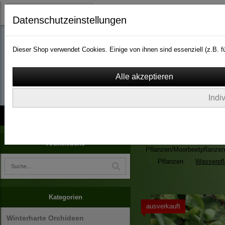
Datenschutzeinstellungen
Dieser Shop verwendet Cookies. Einige von ihnen sind essenziell (z.B.
wassergarten-versa
Indi
Kontakt
über Uns
AGB
Impressum
Widerruf
Zimmerpflanzen/Kübelpfla
Artikelsuche
Pflanzen/Moorbeetpflanzen
Pflanzen
Wasserpf
Kategorien
ausverkauft
Winterharte Orchideen