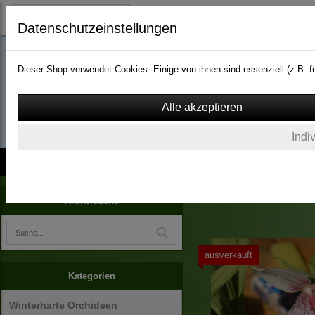
Datenschutzeinstellungen
Dieser Shop verwendet Cookies. Einige von ihnen sind essenziell (z.B.
wassergarten-versa
Indi
Kontakt
über Uns
AGB
Impressum
Widerruf
Pflanzenraritäten
Artikelsuche
ausverkauft
Kategorien
Winterharte Orchideen