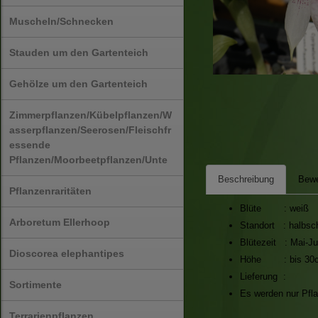
Muscheln/Schnecken
Stauden um den Gartenteich
Gehölze um den Gartenteich
Zimmerpflanzen/Kübelpflanzen/W
asserpflanzen/Seerosen/Fleischfr
essende
Pflanzen/Moorbeetpflanzen/Unte
Beschreibung
Bewe
Pflanzenraritäten
Blüte : weiß
Arboretum Ellerhoop
Standort : halbsch
Blütezeit : Mai-Ju
Dioscorea elephantipes
Höhe : bis 30
Lieferung :
Sortimente
Es werden nur Pfla
Terrarienpflanzen