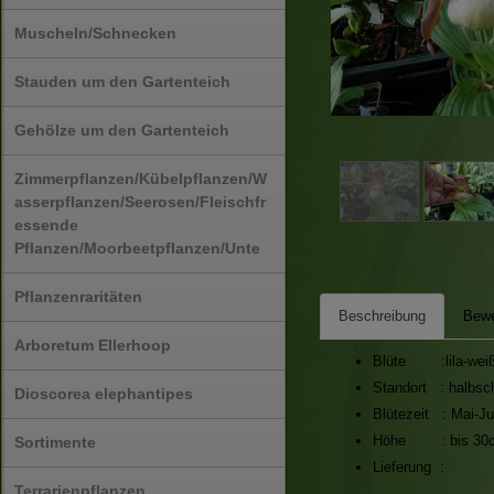
Muscheln/Schnecken
Stauden um den Gartenteich
Gehölze um den Gartenteich
Zimmerpflanzen/Kübelpflanzen/W
asserpflanzen/Seerosen/Fleischfr
essende
Pflanzen/Moorbeetpflanzen/Unte
Pflanzenraritäten
Beschreibung
Bewe
Arboretum Ellerhoop
Blüte :lila-wei
Standort : halbsch
Dioscorea elephantipes
Blütezeit : Mai-Ju
Höhe : bis 30
Sortimente
Lieferung :
Terrarienpflanzen