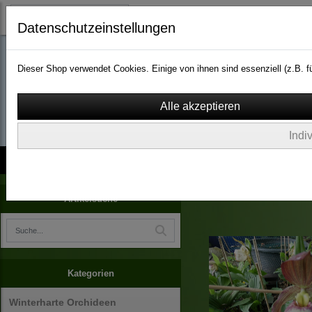
Datenschutzeinstellungen
Dieser Shop verwendet Cookies. Einige von ihnen sind essenziell (z.B.
wassergarten-versa
Indi
Kontakt
über Uns
AGB
Impressum
Widerruf
Arboretum Ellerhoop
Artikelsuche
Kategorien
Winterharte Orchideen