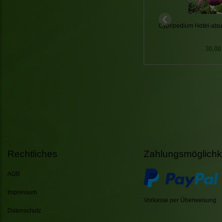
Cypripedium Hotei-ats
30,00
Rechtliches
Zahlungsmöglichk
AGB
Impressum
Vorkasse per Überweisung
Datenschutz