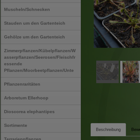
Muscheln/Schnecken
Stauden um den Gartenteich
Gehölze um den Gartenteich
Zimmerpflanzen/Kübelpflanzen/W
asserpflanzen/Seerosen/Fleischfr
essende
Pflanzen/Moorbeetpflanzen/Unte
Pflanzenraritäten
Arboretum Ellerhoop
Dioscorea elephantipes
Sortimente
Beschreibung
Bewe
Terrarienpflanzen