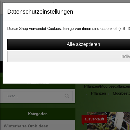
Datenschutzeinstellungen
Dieser Shop verwendet Cookies. Einige von ihnen sind essenziell (z.B.
wassergarten-versa
Indi
Kontakt
über Uns
AGB
Impressum
Widerruf
Zimmerpflanzen/Kübelpfla
Artikelsuche
Pflanzen/Moorbeetpflanzen
Pflanzen
Moorbeetp
Kategorien
ausverkauft
Winterharte Orchideen