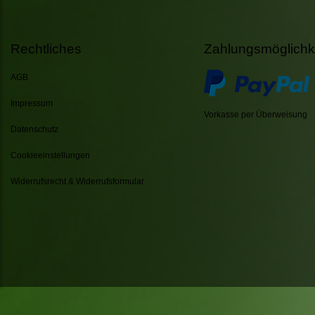
Rechtliches
Zahlungsmöglichk
AGB
Impressum
Vorkasse per Überweisung
Datenschutz
Cookieeinstellungen
Widerrufsrecht & Widerrufsformular