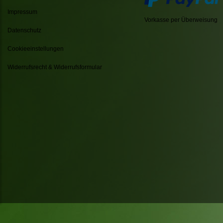
Impressum
Vorkasse per Überweisung
Datenschutz
Cookieeinstellungen
Widerrufsrecht & Widerrufsformular