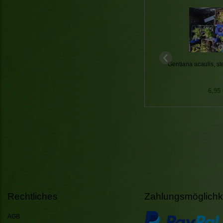
Gentiana acaulis, s
6,95 
Rechtliches
Zahlungsmöglichk
AGB