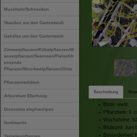
Muscheln/Schnecken
Stauden um den Gartenteich
Gehölze um den Gartenteich
Zimmerpflanzen/Kübelpflanzen/W
asserpflanzen/Seerosen/Fleischfr
essende
Pflanzen/Moorbeetpflanzen/Unte
Pflanzenraritäten
Beschreibung
Bewe
Arboretum Ellerhoop
Blüte: weiß
Dioscorea elephantipes
Pflanztiefe: 0 
Wuchshöhe: 50c
Sortimente
Blütezeit: Juni 
Besonderheit: 
Terrarienpflanzen