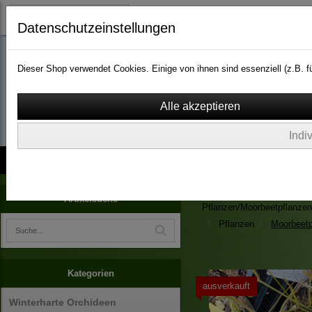
Datenschutzeinstellungen
Dieser Shop verwendet Cookies. Einige von ihnen sind essenziell (z.B.
wassergarten-versa
Indi
Kontakt
über Uns
AGB
Impressum
Widerruf
Zimmerpflanzen/Kübelpfla
Artikelsuche
Pflanzen/Moorbeetpflanzen
Pflanzen
Moorbeetp
Kategorien
ausverkauft
Winterharte Orchideen