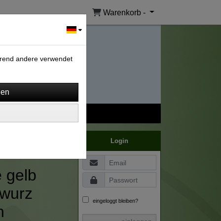
Warenkorb -
ährend andere verwendet
Login
 gelb
wurz
eingeloggt bleiben?
n