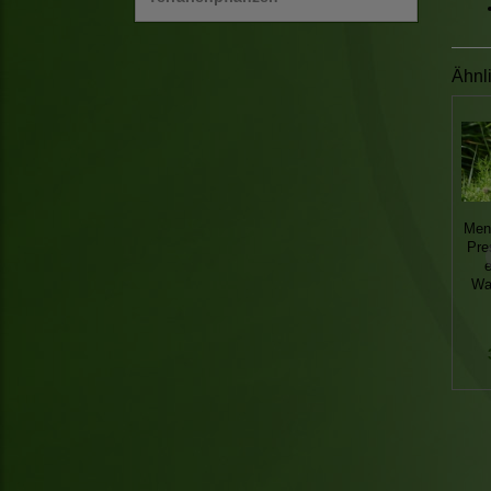
Ähnl
Ment
Pre
e
Wa