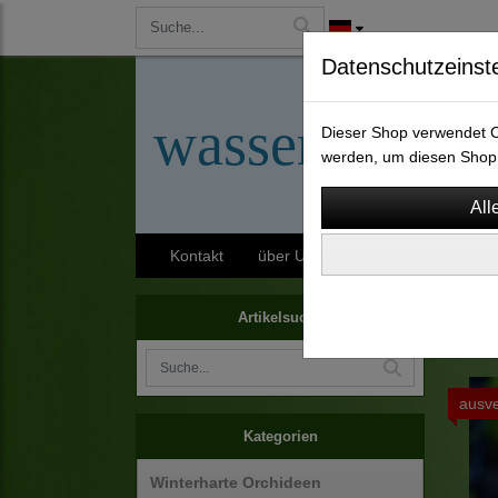
Datenschutzeinst
wassergarten-
Dieser Shop verwendet Co
werden, um diesen Shop 
Kontakt
über Uns
AGB
Impressu
Staud
Artikelsuche
ausve
Kategorien
Winterharte Orchideen