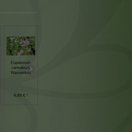
Eupatorium
cannabium
Wasserdost
Baldellia
Mazus reptans
ranunculoides
4,95 € *
5,95 € *
5,95 € *