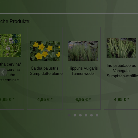
iche Produkte:
ha cervina/
Iris pseudacorus
Caltha palustris
Hippuris vulgaris
slia cervina
Variegata
Sumpfdotterblume
Tannenwedel
nglische
Sumpfschwertlilie
sserminze
3,95 € *
4,95 € *
6,95 € *
4,95 € *