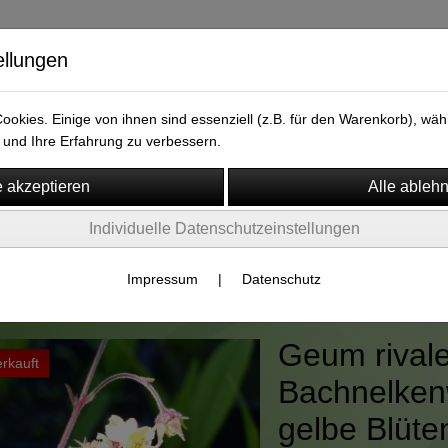
ellungen
versand.de
okies. Einige von ihnen sind essenziell (z.B. für den Warenkorb), w
und Ihre Erfahrung zu verbessern.
Individuelle Datenschutzeinstellungen
m
Widerruf
en um den Gartenteich
Impressum
|
Datenschutz
Geum rivale
rkauft
Bachnelken
gelbe Blüte