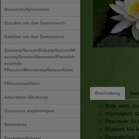
Muscheln/Schnecken
Stauden um den Gartenteich
Gehölze um den Gartenteich
Zimmerpflanzen/Kübelpflanzen/W
asserpflanzen/Seerosen/Fleischfr
essende
Pflanzen/Moorbeetpflanzen/Unte
Pflanzenraritäten
Beschreibung
Bewe
Arboretum Ellerhoop
Blüte: weiß, st
Dioscorea elephantipes
Wüchsigkeit: s
Pflanztiefe: 50
Sortimente
Blütezeit: Mai 
Besonderheit: 
Terrarienpflanzen