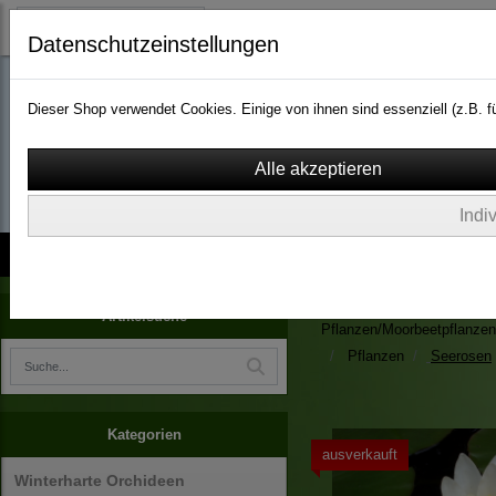
Datenschutzeinstellungen
Dieser Shop verwendet Cookies. Einige von ihnen sind essenziell (z.B.
wassergarten-versa
Indi
Kontakt
über Uns
AGB
Impressum
Widerruf
Zimmerpflanzen/Kübelpfla
Artikelsuche
Pflanzen/Moorbeetpflanzen
Pflanzen
Seerosen
Kategorien
ausverkauft
Winterharte Orchideen