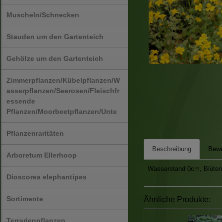
Muscheln/Schnecken
Stauden um den Gartenteich
Gehölze um den Gartenteich
Zimmerpflanzen/Kübelpflanzen/W
asserpflanzen/Seerosen/Fleischfr
essende
Pflanzen/Moorbeetpflanzen/Unte
Pflanzenraritäten
Beschreibung
Bewe
Arboretum Ellerhoop
Wasserstand 0cm, Blüten
Dioscorea elephantipes
Sortimente
Ähnliche Produkte:
Terrarienpflanzen