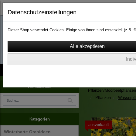
Datenschutzeinstellungen
Dieser Shop verwendet Cookies. Einige von ihnen sind essenziell (z.B.
wassergarten-versa
Indi
Kontakt
über Uns
AGB
Impressum
Widerruf
Zimmerpflanzen/Kübelpfla
Artikelsuche
Pflanzen/Moorbeetpflanzen
Pflanzen
Wasserpf
Kategorien
ausverkauft
Winterharte Orchideen