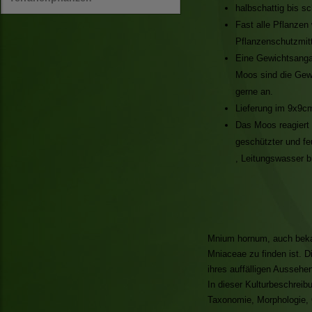
halbschattig bis sc
Fast alle Pflanzen
Pflanzenschutzmitt
Eine Gewichtsanga
Moos sind die Gew
gerne an.
Lieferung im 9x9cm
Das Moos reagiert 
geschützter und f
, Leitungswasser b
Mnium hornum, auch bekan
Mniaceae zu finden ist. Di
ihres auffälligen Ausseh
In dieser Kulturbeschrei
Taxonomie, Morphologie, 