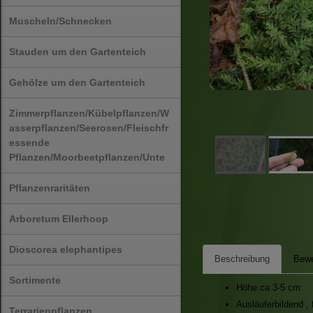
Muscheln/Schnecken
Stauden um den Gartenteich
Gehölze um den Gartenteich
Zimmerpflanzen/Kübelpflanzen/W
asserpflanzen/Seerosen/Fleischfr
essende
Pflanzen/Moorbeetpflanzen/Unte
Pflanzenraritäten
Arboretum Ellerhoop
Dioscorea elephantipes
Beschreibung
Bewe
Sortimente
Höhe ca 3-5 cm
Ausläuferbildend ,
Terrarienpflanzen