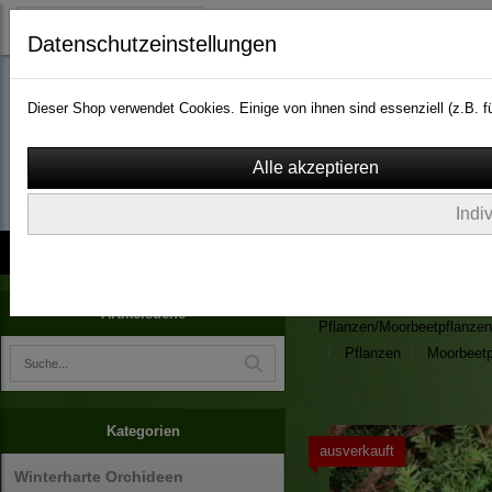
Datenschutzeinstellungen
Dieser Shop verwendet Cookies. Einige von ihnen sind essenziell (z.B.
wassergarten-versa
Indi
Kontakt
über Uns
AGB
Impressum
Widerruf
Zimmerpflanzen/Kübelpfla
Artikelsuche
Pflanzen/Moorbeetpflanzen
Pflanzen
Moorbeetp
Kategorien
ausverkauft
Winterharte Orchideen