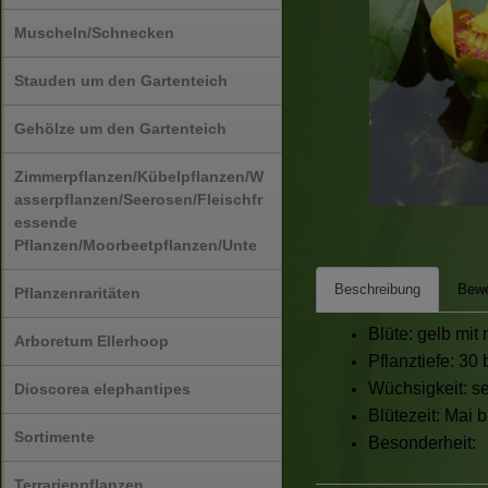
Muscheln/Schnecken
Stauden um den Gartenteich
Gehölze um den Gartenteich
Zimmerpflanzen/Kübelpflanzen/W
asserpflanzen/Seerosen/Fleischfr
essende
Pflanzen/Moorbeetpflanzen/Unte
Beschreibung
Bewe
Pflanzenraritäten
Blüte: gelb mit 
Arboretum Ellerhoop
Pflanztiefe: 30
Wüchsigkeit: se
Dioscorea elephantipes
Blütezeit: Mai 
Sortimente
Besonderheit:
Terrarienpflanzen