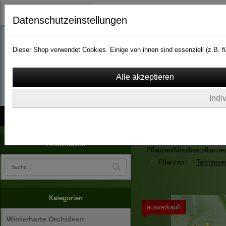
Datenschutzeinstellungen
Dieser Shop verwendet Cookies. Einige von ihnen sind essenziell (z.B.
wassergarten-versa
Indi
Kontakt
über Uns
AGB
Impressum
Widerruf
Zimmerpflanzen/Kübelpfla
Artikelsuche
Pflanzen/Moorbeetpflanzen
Pflanzen
Teichrose
Kategorien
ausverkauft
Winterharte Orchideen