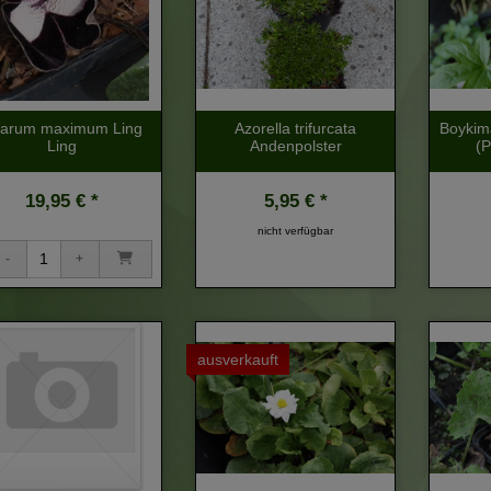
arum maximum Ling
Azorella trifurcata
Boykim
Ling
Andenpolster
(P
19,95 € *
5,95 € *
nicht verfügbar
ausverkauft