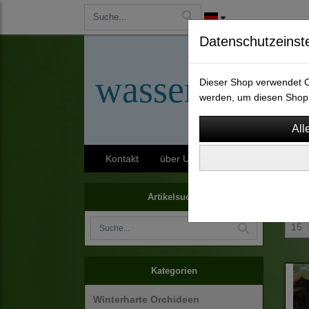
Datenschutzeinst
wassergarten-
Dieser Shop verwendet Co
werden, um diesen Shop 
Kontakt
über Uns
AGB
Impressu
Pflan
Artikelsuche
15
Kategorien
Winterharte Orchideen