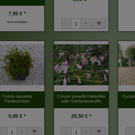
7,95 € *
nicht verfügbar
Cotula squalida
Crinum powellii Hakenlilie
Cycla
Fiederpolster
oder Gartenamaryllis
5,95 € *
29,50 € *