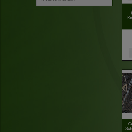
Ka
C
Sch