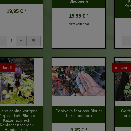
Blaubeere
K
Kan
19,95 € *
19,95 € *
nicht verfügbar
erkauft
ausverka
leus canina varigata
Cordyalis flexuosa Blauer
Cordy
erpiss dich Pflanze
Lerchensporn
Lerc
Katzenschreck
Kaninchenschreck
Hundschreck
8,95 € *