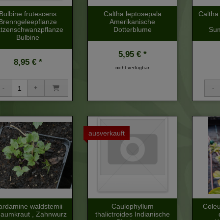
Bulbine frutescens
Caltha leptosepala
Caltha 
Brenngeleepflanze
Amerikanische
tzenschwanzpflanze
Dotterblume
Sum
Bulbine
5,95 € *
8,95 € *
nicht verfügbar
ausverkauft
ardamine waldstemii
Caulophyllum
Coleu
aumkraut , Zahnwurz
thalictroides Indianische