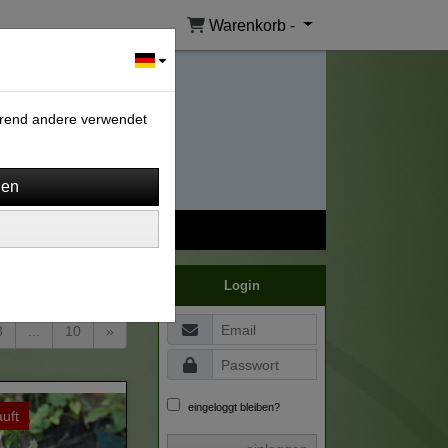
Warenkorb -
ährend andere verwendet
ortierung wählen
Login
3
...
10
»
eingeloggt bleiben?
uft