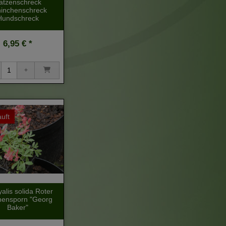
atzenschreck
inchenschreck
Hundschreck
6,95 € *
uft
alis solida Roter
hensporn "Georg
Baker"