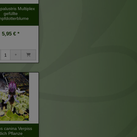
palustris Multiplex
gefüllte
pfdotterblume
5,95 € *
s canina Verpiss
dich Pflanze