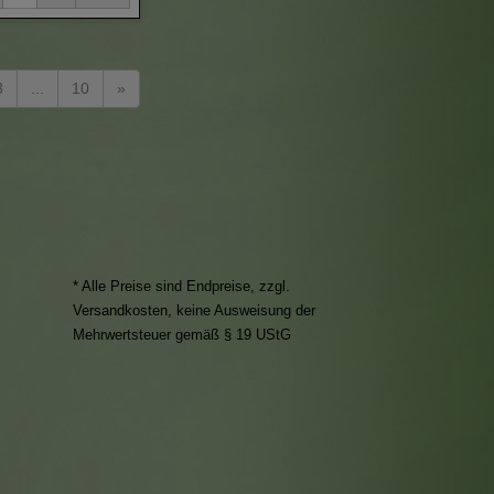
3
...
10
»
* Alle Preise sind Endpreise, zzgl.
Versandkosten
, keine Ausweisung der
Mehrwertsteuer gemäß § 19 UStG