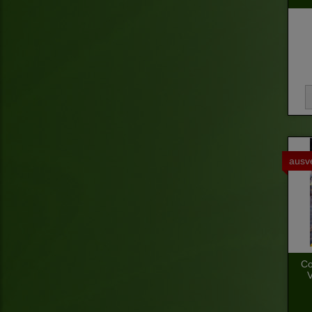
ausv
Co
V