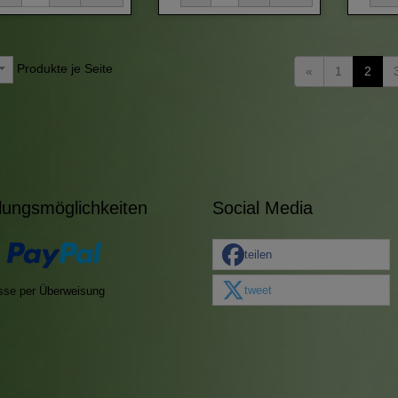
Produkte je Seite
«
1
2
lungsmöglichkeiten
Social Media
teilen
tweet
sse per Überweisung