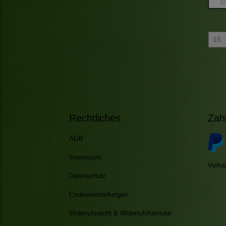
15
Rechtliches
Zah
AGB
Impressum
Vorka
Datenschutz
Cookieeinstellungen
Widerrufsrecht & Widerrufsformular