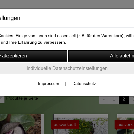
ellungen
versand.de
okies. Einige von ihnen sind essenziell (z.B. für den Warenkorb), w
und Ihre Erfahrung zu verbessern.
Individuelle Datenschutzeinstellungen
m
Widerruf
zenraritäten
Impressum
|
Datenschutz
S
Produkte je Seite
«
1
2
ausverkauft
ausverka