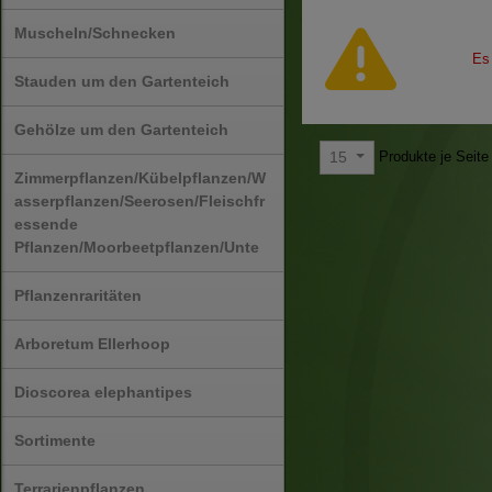
Muscheln/Schnecken
Es
Stauden um den Gartenteich
Gehölze um den Gartenteich
Produkte je Seite
15
Zimmerpflanzen/Kübelpflanzen/W
asserpflanzen/Seerosen/Fleischfr
essende
Pflanzen/Moorbeetpflanzen/Unte
Pflanzenraritäten
Arboretum Ellerhoop
Dioscorea elephantipes
Sortimente
Terrarienpflanzen