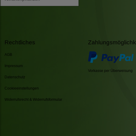
Rechtliches
Zahlungsmöglichk
AGB
Impressum
Vorkasse per Überweisung
Datenschutz
Cookieeinstellungen
Widerrufsrecht & Widerrufsformular