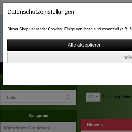
Datenschutzeinstellungen
Dieser Shop verwendet Cookies. Einige von ihnen sind essenziell (z.B.
wassergarten-versa
Indi
Kontakt
über Uns
AGB
Impressum
Widerruf
Terrarienpflanzen
Artikelsuche
Produkte je Seite
15
Kategorien
Hinweis
Winterharte Orchideen