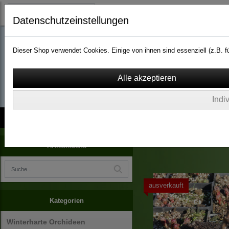
Datenschutzeinstellungen
Dieser Shop verwendet Cookies. Einige von ihnen sind essenziell (z.B.
wassergarten-versa
Indi
Kontakt
über Uns
AGB
Impressum
Widerruf
Stauden um den Gartentei
Artikelsuche
ausverkauft
Kategorien
Winterharte Orchideen