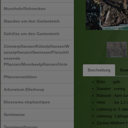
Muscheln/Schnecken
Stauden um den Gartenteich
Gehölze um den Gartenteich
Zimmerpflanzen/Kübelpflanzen/W
asserpflanzen/Seerosen/Fleischfr
essende
Pflanzen/Moorbeetpflanzen/Unte
Beschreibung
Bewe
Pflanzenraritäten
Blüte :gelb
Standort : sonnig
Arboretum Ellerhoop
Blütezeit : April-Ju
Dioscorea elephantipes
Höhe : bis 1,2 
Lieferung im 3 oder
Sortimente
Lieferung: 3 jährig
Züchter:Wildform H
Terrarienpflanzen