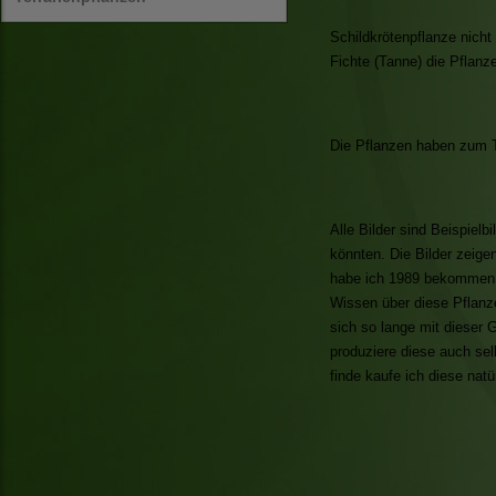
Schildkrötenpflanze nich
Fichte (Tanne) die Pflanz
Die Pflanzen haben zum Te
Alle Bilder sind Beispiel
könnten. Die Bilder zeige
habe ich 1989 bekommen u
Wissen über diese Pflanz
sich so lange mit dieser 
produziere diese auch se
finde kaufe ich diese natü