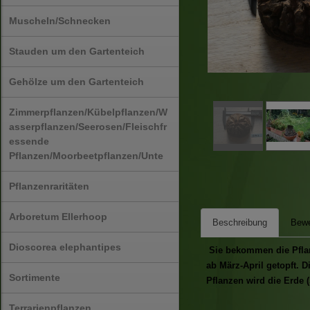
Muscheln/Schnecken
Stauden um den Gartenteich
Gehölze um den Gartenteich
Zimmerpflanzen/Kübelpflanzen/W
asserpflanzen/Seerosen/Fleischfr
essende
Pflanzen/Moorbeetpflanzen/Unte
Pflanzenraritäten
Arboretum Ellerhoop
Beschreibung
Bewe
Dioscorea elephantipes
Sie bekommen die Pflanz
ab März-April getopft. 
Sortimente
Pflanzen wird die Erde (
Terrarienpflanzen