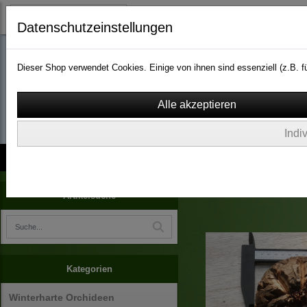
Datenschutzeinstellungen
Dieser Shop verwendet Cookies. Einige von ihnen sind essenziell (z.B.
wassergarten-versa
Indi
Kontakt
über Uns
AGB
Impressum
Widerruf
Dioscorea elephantipes
Artikelsuche
Kategorien
Winterharte Orchideen