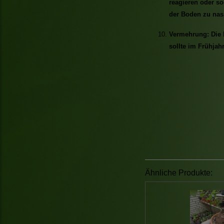
reagieren oder so
der Boden zu nass
Vermehrung: Die 
sollte im Frühjahr
Ähnliche Produkte: