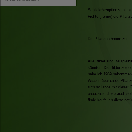
Schildkrötenpflanze nich
Fichte (Tanne) die Pflanz
Die Pflanzen haben zum Te
Alle Bilder sind Beispiel
könnten. Die Bilder zeige
habe ich 1989 bekommen u
Wissen über diese Pflanz
sich so lange mit dieser 
produziere diese auch se
finde kaufe ich diese natü