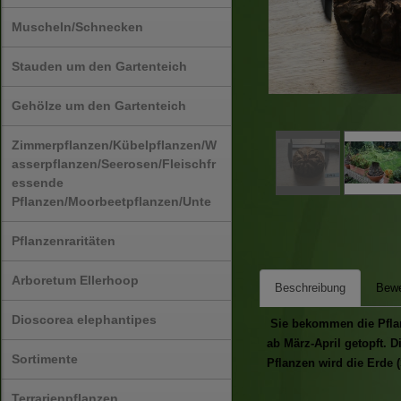
Muscheln/Schnecken
Stauden um den Gartenteich
Gehölze um den Gartenteich
Zimmerpflanzen/Kübelpflanzen/W
asserpflanzen/Seerosen/Fleischfr
essende
Pflanzen/Moorbeetpflanzen/Unte
Pflanzenraritäten
Arboretum Ellerhoop
Beschreibung
Bewe
Dioscorea elephantipes
Sie bekommen die Pflanz
ab März-April getopft. 
Sortimente
Pflanzen wird die Erde (
Terrarienpflanzen