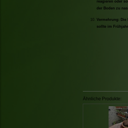
reagieren oder so
der Boden zu nass
Vermehrung: Die 
sollte im Frühjahr
Ähnliche Produkte: