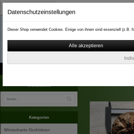
Datenschutzeinstellungen
Dieser Shop verwendet Cookies. Einige von ihnen sind essenziell (z.B.
wassergarten-versa
Indi
Kontakt
über Uns
AGB
Impressum
Widerruf
Dioscorea elephantipes
Artikelsuche
Kategorien
Winterharte Orchideen