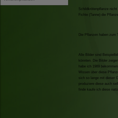
Schildkrötenpflanze nich
Fichte (Tanne) die Pflanz
Die Pflanzen haben zum Te
Alle Bilder sind Beispiel
könnten. Die Bilder zeige
habe ich 1989 bekommen u
Wissen über diese Pflanz
sich so lange mit dieser 
produziere diese auch se
finde kaufe ich diese natü