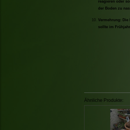
reagieren oder so
der Boden zu nass
Vermehrung: Die 
sollte im Frühjahr
Ähnliche Produkte: