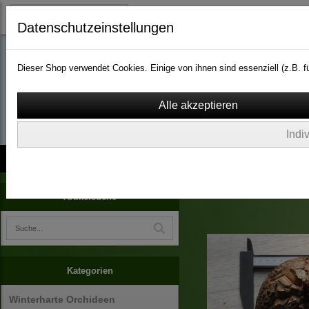
Datenschutzeinstellungen
Dieser Shop verwendet Cookies. Einige von ihnen sind essenziell (z.B.
wassergarten-versa
Indi
Kontakt
über Uns
AGB
Impressum
Widerruf
Dioscorea elephantipes
Artikelsuche
Kategorien
Winterharte Orchideen