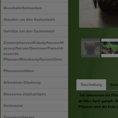
Muscheln/Schnecken
Stauden um den Gartenteich
Gehölze um den Gartenteich
Zimmerpflanzen/Kübelpflanzen/W
asserpflanzen/Seerosen/Fleischfr
essende
Pflanzen/Moorbeetpflanzen/Unte
Pflanzenraritäten
Arboretum Ellerhoop
Beschreibung
Bewe
Dioscorea elephantipes
Sie bekommen die Pflanz
ab März-April getopft. 
Sortimente
Pflanzen wird die Erde (
Terrarienpflanzen