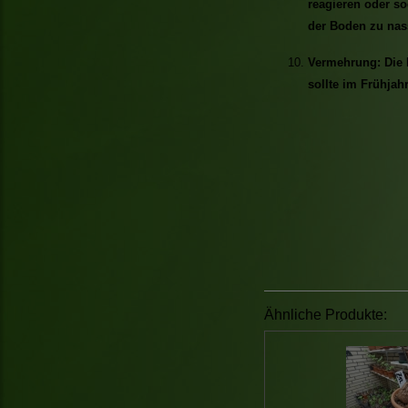
reagieren oder so
der Boden zu nass
Vermehrung: Die 
sollte im Frühjahr
Ähnliche Produkte: