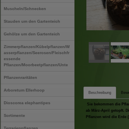
Muscheln/Schnecken
Stauden um den Gartenteich
Gehölze um den Gartenteich
Zimmerpflanzen/Kübelpflanzen/W
asserpflanzen/Seerosen/Fleischfr
essende
Pflanzen/Moorbeetpflanzen/Unte
Pflanzenraritäten
Arboretum Ellerhoop
Beschreibung
Bewe
Dioscorea elephantipes
Sie bekommen die Pflanz
ab März-April getopft. 
Sortimente
Pflanzen wird die Erde (
Terrarienpflanzen