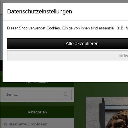
Datenschutzeinstellungen
Dieser Shop verwendet Cookies. Einige von ihnen sind essenziell (z.B.
wassergarten-versa
Indi
Kontakt
über Uns
AGB
Impressum
Widerruf
Terrarienpflanzen
Artikelsuche
Kategorien
Winterharte Orchideen