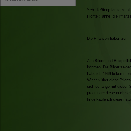
Schildkrötenpflanze nich
Fichte (Tanne) die Pflanz
Die Pflanzen haben zum Te
Alle Bilder sind Beispiel
könnten. Die Bilder zeige
habe ich 1989 bekommen u
Wissen über diese Pflanz
sich so lange mit dieser 
produziere diese auch se
finde kaufe ich diese natü