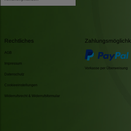
Rechtliches
Zahlungsmöglichk
AGB
Impressum
Vorkasse per Überweisung
Datenschutz
Cookieeinstellungen
Widerrufsrecht & Widerrufsformular