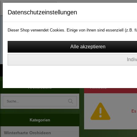
Datenschutzeinstellungen
Dieser Shop verwendet Cookies. Einige von ihnen sind essenziell (z.B.
wassergarten-versa
Indi
Kontakt
über Uns
AGB
Impressum
Widerruf
Hinweis
Artikelsuche
Es
Kategorien
Winterharte Orchideen