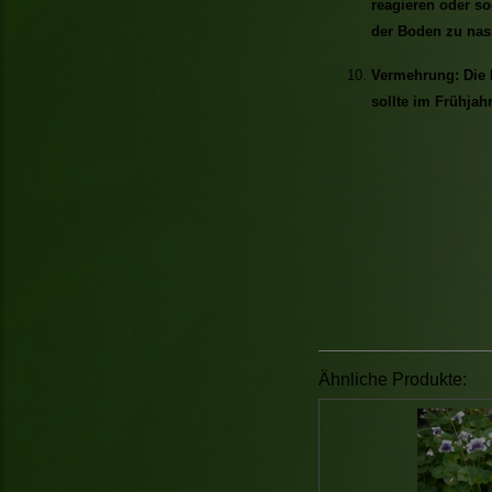
reagieren oder so
der Boden zu nass
Vermehrung: Die 
sollte im Frühjahr
Ähnliche Produkte: