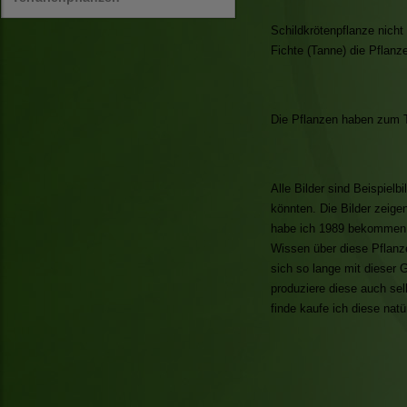
Schildkrötenpflanze nich
Fichte (Tanne) die Pflanz
Die Pflanzen haben zum Te
Alle Bilder sind Beispiel
könnten. Die Bilder zeige
habe ich 1989 bekommen u
Wissen über diese Pflanz
sich so lange mit dieser 
produziere diese auch se
finde kaufe ich diese natü