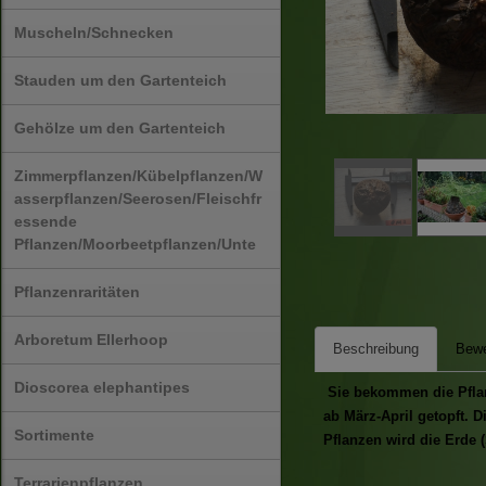
Muscheln/Schnecken
Stauden um den Gartenteich
Gehölze um den Gartenteich
Zimmerpflanzen/Kübelpflanzen/W
asserpflanzen/Seerosen/Fleischfr
essende
Pflanzen/Moorbeetpflanzen/Unte
Pflanzenraritäten
Arboretum Ellerhoop
Beschreibung
Bewe
Dioscorea elephantipes
Sie bekommen die Pflanz
ab März-April getopft. 
Sortimente
Pflanzen wird die Erde (
Terrarienpflanzen