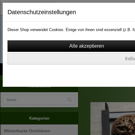
Datenschutzeinstellungen
Dieser Shop verwendet Cookies. Einige von ihnen sind essenziell (z.B.
wassergarten-versa
Indi
Kontakt
über Uns
AGB
Impressum
Widerruf
Dioscorea elephantipes
Artikelsuche
Kategorien
Winterharte Orchideen