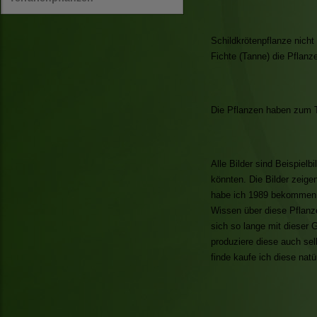
Schildkrötenpflanze nich
Fichte (Tanne) die Pflanz
Die Pflanzen haben zum Te
Alle Bilder sind Beispiel
könnten. Die Bilder zeige
habe ich 1989 bekommen u
Wissen über diese Pflanz
sich so lange mit dieser 
produziere diese auch se
finde kaufe ich diese natü