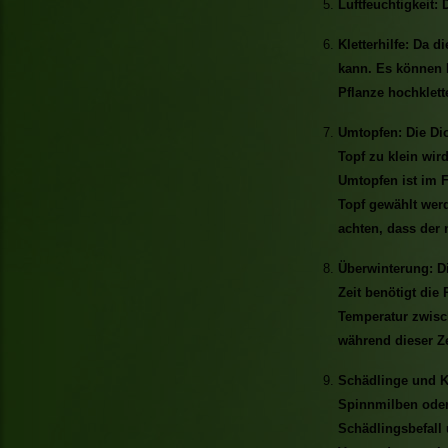
Luftfeuchtigkeit:
Kletterhilfe: Da di
kann. Es können H
Pflanze hochklett
Umtopfen: Die Dio
Topf zu klein wir
Umtopfen ist im F
Topf gewählt werd
achten, dass der
Überwinterung: Di
Zeit benötigt die
Temperatur zwisch
während dieser Ze
Schädlinge und Kr
Spinnmilben oder 
Schädlingsbefall 