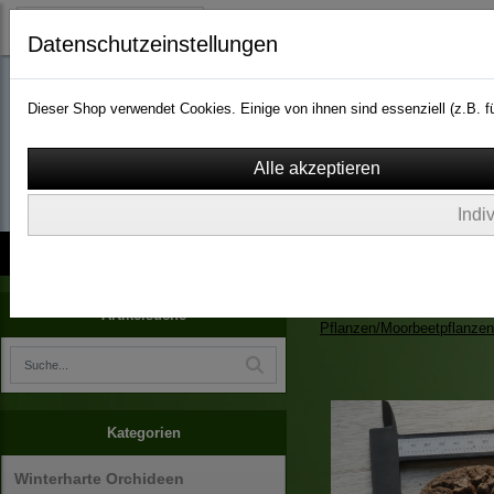
Datenschutzeinstellungen
Dieser Shop verwendet Cookies. Einige von ihnen sind essenziell (z.B.
wassergarten-versa
Indi
Kontakt
über Uns
AGB
Impressum
Widerruf
Zimmerpflanzen/Kübelpfla
Artikelsuche
Pflanzen/Moorbeetpflanzen
Kategorien
Winterharte Orchideen