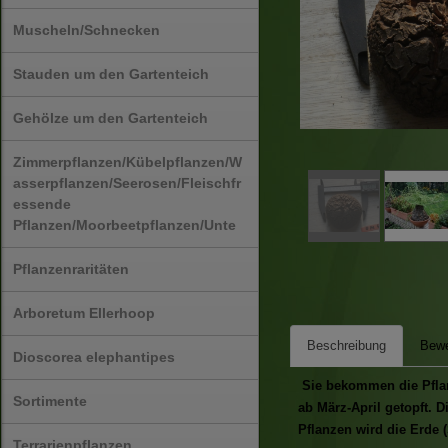
Muscheln/Schnecken
Stauden um den Gartenteich
Gehölze um den Gartenteich
Zimmerpflanzen/Kübelpflanzen/W
asserpflanzen/Seerosen/Fleischfr
essende
Pflanzen/Moorbeetpflanzen/Unte
Pflanzenraritäten
Arboretum Ellerhoop
Beschreibung
Bewe
Dioscorea elephantipes
Sie bekommen die Pflanz
Sortimente
ab März-April getopft. 
Pflanzen wird die Erde (
Terrarienpflanzen