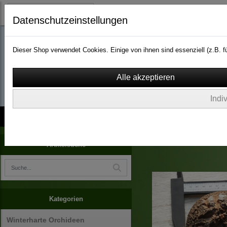
Datenschutzeinstellungen
Dieser Shop verwendet Cookies. Einige von ihnen sind essenziell (z.B.
wassergarten-versa
Indi
Kontakt
über Uns
AGB
Impressum
Widerruf
Terrarienpflanzen
Artikelsuche
Kategorien
Winterharte Orchideen