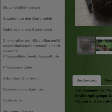
Muscheln/Schnecken
Stauden um den Gartenteich
Gehölze um den Gartenteich
Zimmerpflanzen/Kübelpflanzen/W
asserpflanzen/Seerosen/Fleischfr
essende
Pflanzen/Moorbeetpflanzen/Unte
Pflanzenraritäten
Arboretum Ellerhoop
Beschreibung
Bewe
Dioscorea elephantipes
Sie bekommen die Pflanz
ab März-April getopft. 
Sortimente
Pflanzen wird die Erde (
Terrarienpflanzen