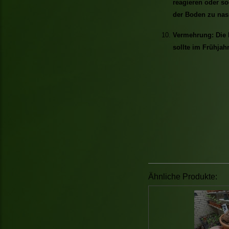
reagieren oder so
der Boden zu nass
Vermehrung: Die 
sollte im Frühjahr
Ähnliche Produkte: