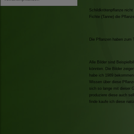
Schildkrötenpflanze nich
Fichte (Tanne) die Pflanz
Die Pflanzen haben zum Te
Alle Bilder sind Beispiel
könnten. Die Bilder zeige
habe ich 1989 bekommen u
Wissen über diese Pflanz
sich so lange mit dieser 
produziere diese auch se
finde kaufe ich diese natü