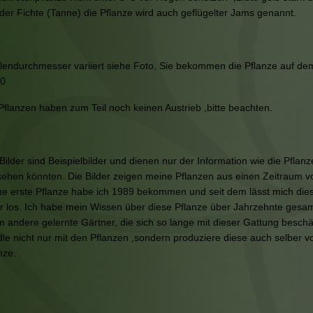
der Fichte (Tanne) die Pflanze wird auch geflügelter Jams genannt.
lendurchmesser variiert siehe Foto, Sie bekommen die Pflanze auf de
0
Pflanzen haben zum Teil noch keinen Austrieb ,bitte beachten.
 Bilder sind Beispielbilder und dienen nur der Information wie die Pflan
ehen könnten. Die Bilder zeigen meine Pflanzen aus einen Zeitraum v
e erste Pflanze habe ich 1989 bekommen und seit dem lässt mich dies
 los. Ich habe mein Wissen über diese Pflanze über Jahrzehnte gesam
 andere gelernte Gärtner, die sich so lange mit dieser Gattung beschäf
le nicht nur mit den Pflanzen ,sondern produziere diese auch selber v
nze.