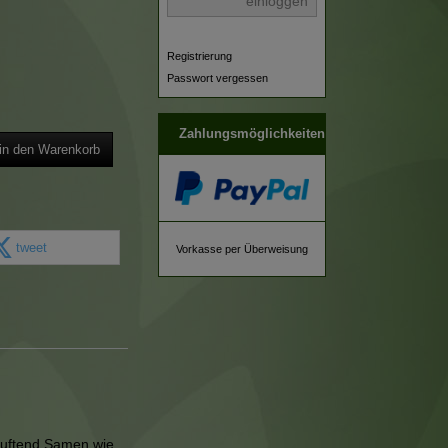
einloggen
Registrierung
Passwort vergessen
Zahlungsmöglichkeiten
in den Warenkorb
tweet
Vorkasse per Überweisung
 duftend,Samen wie