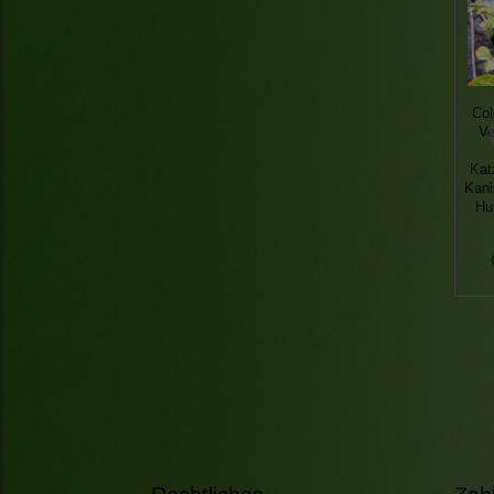
Col
Ve
Kat
Kani
Hu