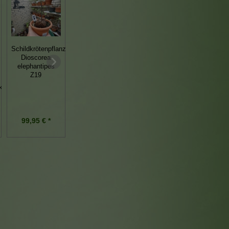
Schildkrötenpflanze
Schildkrötenpflanze
Dioscorea
Dioscorea
Chirita vertigo
elephantipes
elephantipes 6-7
Primulina Chirita
Z19
cm
k
99,95 € *
39,95 € *
9,95 € *