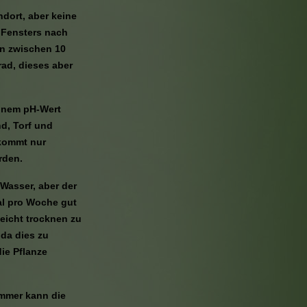
ndort, aber keine
s Fensters nach
en zwischen 10
ad, dieses aber
einem pH-Wert
d, Torf und
ekommt nur
rden.
Wasser, aber der
mal pro Woche gut
icht trocknen zu
 da dies zu
ie Pflanze
mmer kann die