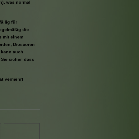
n), was normal
llig für
regelmäßig die
s mit einem
erden, Dioscoren
e kann auch
 Sie sicher, dass
at vermehrt