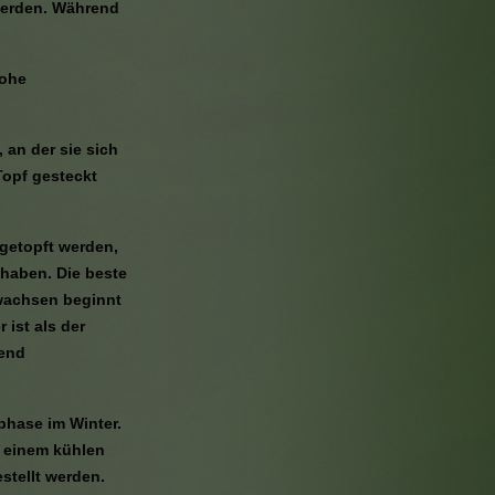
werden. Während
hohe
, an der sie sich
Topf gesteckt
mgetopft werden,
 haben. Die beste
 wachsen beginnt
 ist als der
hend
phase im Winter.
n einem kühlen
stellt werden.