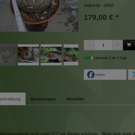
Artikel-Nr.:
UR10
179,00 € *
Lieferzeit: 1 bis 3 Tage
teilen
schreibung
Bewertungen
Hersteller
ldkrötenpflanze nicht unter 5°C vor Regen schützen ,Blüte gelb stark