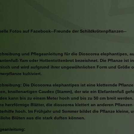
uelle Fotos auf Facebook--Freunde der Schildkrötenpflanzen--
chreibung und Pflegeanleitung für die Dioscorea elephantipes, a
antenfuß-Yam oder Hottentottenbrot bezeichnet. Die Pflanze ist i
misch und wird aufgrund ihrer ungewöhnlichen Form und Größe of
erpflanze kultiviert.
hreibung: Die Dioscorea elephantipes ist eine kletternde Pflanze
en, knollenartigen Caudex (Stamm), der wie ein Elefantenfuß gefo
dex kann bis zu einem Meter hoch und bis zu 50 cm breit werden. 
ne herzförmige Blätter, die dioscorea klettert an anderen Pflanzen
terhilfe hoch. Im Frühjahr und Sommer bildet die Pflanze kleine,
liche Blüten aus die stark duften können.
egeanleitung: