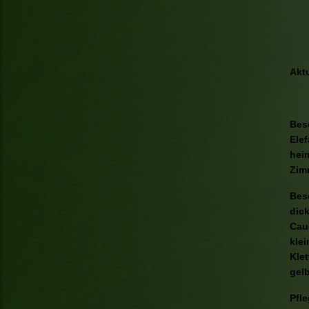
Akt
Bes
Elef
hei
Zimm
Besc
dick
Cau
klei
Klet
gelb
Pfl