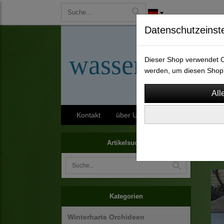
Datenschutzeinst
wassergarten-
Dieser Shop verwendet Co
werden, um diesen Shop 
Kontakt
über Uns
AGB
Impressu
Terra
Artikelsuche
Kategorien
Winterharte Orchideen