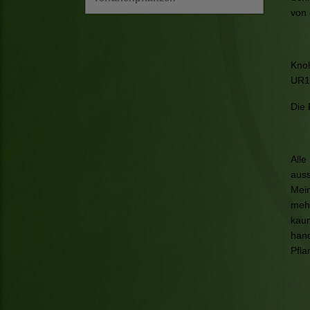
von 
Knol
UR1
Die 
Alle
auss
Mein
mehr
kaum
hand
Pfla