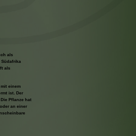
uch als
n Südafrika
t als
 mit einem
rmt ist. Der
Die Pflanze hat
 oder an einer
 unscheinbare