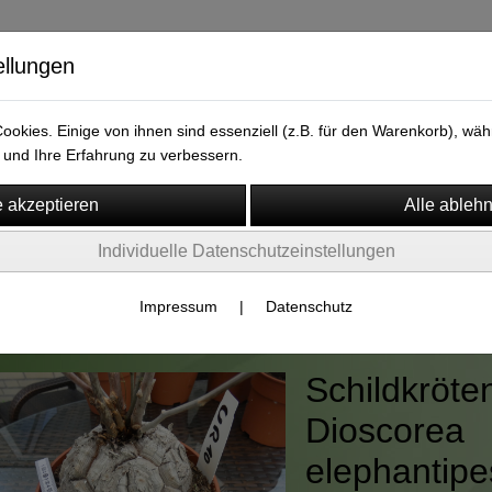
ellungen
versand.de
okies. Einige von ihnen sind essenziell (z.B. für den Warenkorb), w
und Ihre Erfahrung zu verbessern.
Individuelle Datenschutzeinstellungen
m
Widerruf
rienpflanzen
Impressum
|
Datenschutz
Schildkröte
Dioscorea
elephantip