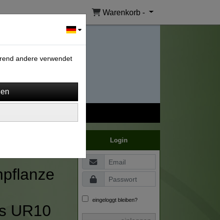
Warenkorb -
ährend andere verwendet
Login
npflanze
eingeloggt bleiben?
es UR10