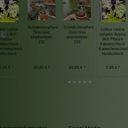
Schildkrötenpflanze
Schildkrötenpflanze
eus canina
Coleus canina
Dioscorea
Dioscorea
rpiss dich
varigata Verpiss
elephantipes
elephantipes
Pflanze
dich Pflanze
Z11
Z15
zenschreck
Katzenschreck
nchenschreck
Kaninchenschrec
ndschreck
Hundschreck
99,95 € *
99,95 € *
6,95 € *
7,95 € *