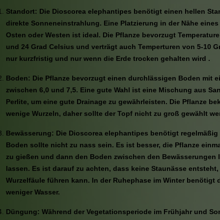
Standort: Die Dioscorea elephantipes benötigt einen hellen Sta
direkte Sonneneinstrahlung. Eine Platzierung in der Nähe eine
Osten oder Westen ist ideal. Die Pflanze bevorzugt Temperatur
und 24 Grad Celsius und verträgt auch Temperturen von 5-10 Gr
nur kurzfristig und nur wenn die Erde trocken gehalten wird .
Boden: Die Pflanze bevorzugt einen durchlässigen Boden mit 
zwischen 6,0 und 7,5. Eine gute Wahl ist eine Mischung aus San
Perlite, um eine gute Drainage zu gewährleisten. Die Pflanze b
wenige Wurzeln, daher sollte der Topf nicht zu groß gewählt we
Bewässerung: Die Dioscorea elephantipes benötigt regelmäßig 
Boden sollte nicht zu nass sein. Es ist besser, die Pflanze ein
zu gießen und dann den Boden zwischen den Bewässerungen le
lassen. Es ist darauf zu achten, dass keine Staunässe entsteht,
Wurzelfäule führen kann. In der Ruhephase im Winter benötigt d
weniger Wasser.
Düngung: Während der Vegetationsperiode im Frühjahr und So