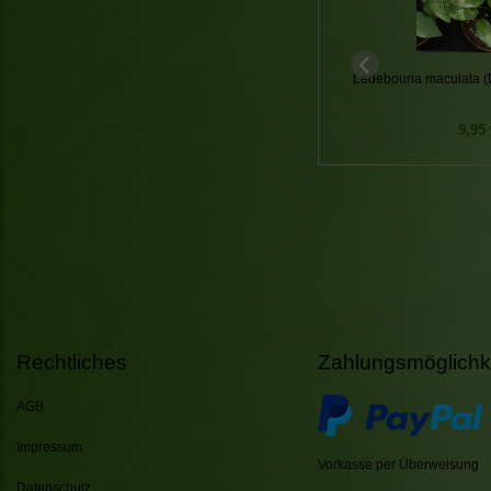
Ledebouria maculata (
9,95 
Rechtliches
Zahlungsmöglichk
AGB
Impressum
Vorkasse per Überweisung
Datenschutz