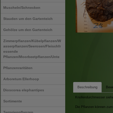
Muscheln/Schnecken
Stauden um den Gartenteich
Gehölze um den Gartenteich
Zimmerpflanzen/Kübelpflanzen/W
asserpflanzen/Seerosen/Fleischfr
essende
Pflanzen/Moorbeetpflanzen/Unte
Pflanzenraritäten
Arboretum Ellerhoop
Beschreibung
Bewe
Dioscorea elephantipes
Knollendurchmesser sieh
Sortimente
Die Pflanzen können zum 
Terrarienpflanzen