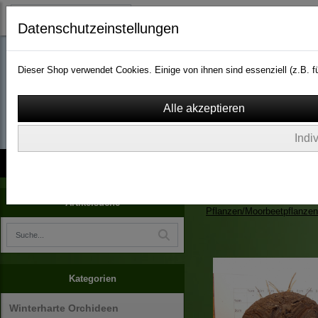
Datenschutzeinstellungen
Dieser Shop verwendet Cookies. Einige von ihnen sind essenziell (z.B.
wassergarten-versa
Indi
Kontakt
über Uns
AGB
Impressum
Widerruf
Zimmerpflanzen/Kübelpfla
Artikelsuche
Pflanzen/Moorbeetpflanzen
Kategorien
Winterharte Orchideen