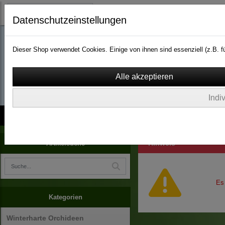
Datenschutzeinstellungen
Dieser Shop verwendet Cookies. Einige von ihnen sind essenziell (z.B.
wassergarten-versa
Indi
Kontakt
über Uns
AGB
Impressum
Widerruf
Hinweis
Artikelsuche
Es
Kategorien
Winterharte Orchideen