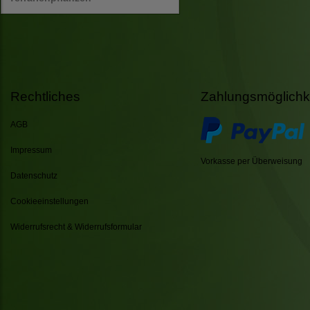
Rechtliches
Zahlungsmöglichk
AGB
Impressum
Vorkasse per Überweisung
Datenschutz
Cookieeinstellungen
Widerrufsrecht & Widerrufsformular