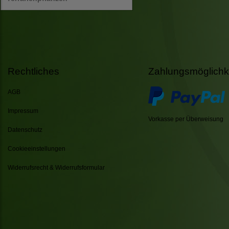
Rechtliches
Zahlungsmöglichk
AGB
Impressum
Vorkasse per Überweisung
Datenschutz
Cookieeinstellungen
Widerrufsrecht & Widerrufsformular