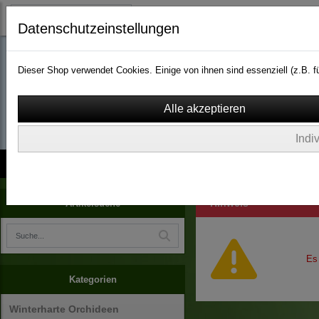
Datenschutzeinstellungen
Dieser Shop verwendet Cookies. Einige von ihnen sind essenziell (z.B.
wassergarten-versa
Indi
Kontakt
über Uns
AGB
Impressum
Widerruf
Hinweis
Artikelsuche
Es
Kategorien
Winterharte Orchideen