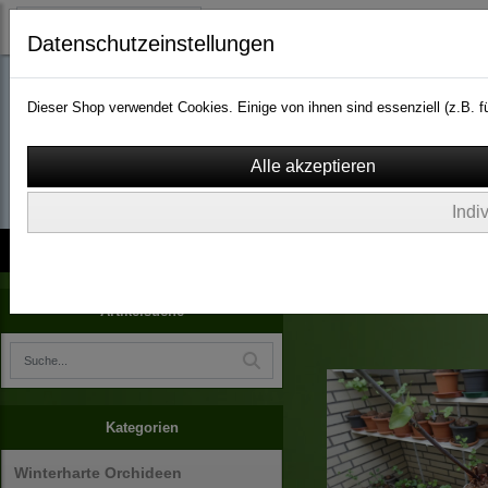
Datenschutzeinstellungen
Dieser Shop verwendet Cookies. Einige von ihnen sind essenziell (z.B.
wassergarten-versa
Indi
Kontakt
über Uns
AGB
Impressum
Widerruf
Dioscorea elephantipes
Artikelsuche
Kategorien
Winterharte Orchideen