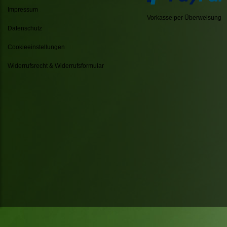
Impressum
Vorkasse per Überweisung
Datenschutz
Cookieeinstellungen
Widerrufsrecht & Widerrufsformular