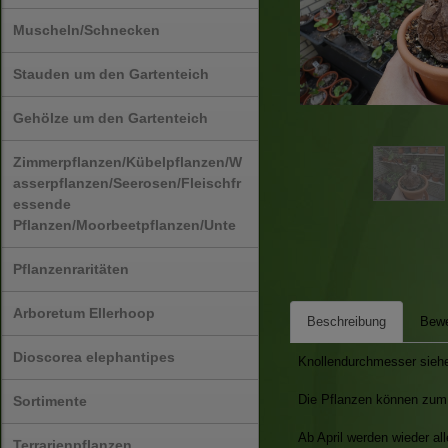
Muscheln/Schnecken
Stauden um den Gartenteich
Gehölze um den Gartenteich
Zimmerpflanzen/Kübelpflanzen/W
asserpflanzen/Seerosen/Fleischfr
essende
Pflanzen/Moorbeetpflanzen/Unte
Pflanzenraritäten
Arboretum Ellerhoop
Beschreibung
Bewe
Dioscorea elephantipes
Knollendurchmesser sieh
Die Pflanzen können zum 
Sortimente
Ab April werden wieder al
Terrarienpflanzen