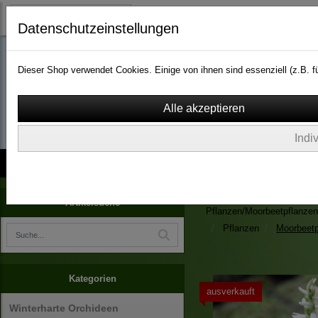
Datenschutzeinstellungen
Dieser Shop verwendet Cookies. Einige von ihnen sind essenziell (z.B.
wassergarten-versa
Indi
Kontakt
über Uns
AGB
Impressum
Widerruf
Zimmerpflanzen/Kübelpfla
Artikelsuche
Pflanzen/Moorbeetpflanzen
Pflanzen
Moorbeetp
Kategorien
ausverkauft
Winterharte Orchideen