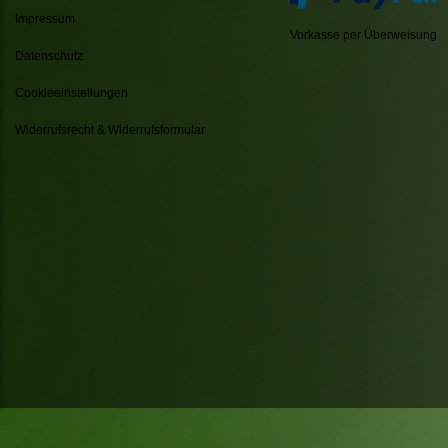
Impressum
Vorkasse per Überweisung
Datenschutz
Cookieeinstellungen
Widerrufsrecht & Widerrufsformular