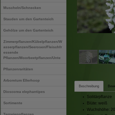
Muscheln/Schnecken
Stauden um den Gartenteich
Gehölze um den Gartenteich
Zimmerpflanzen/Kübelpflanzen/W
asserpflanzen/Seerosen/Fleischfr
essende
Pflanzen/Moorbeetpflanzen/Unte
Pflanzenraritäten
Arboretum Ellerhoop
Beschreibung
Bewe
Dioscorea elephantipes
Solitärpflanze
Sortimente
Blüte: weiß
Wuchshöhe: 20
Terrarienpflanzen