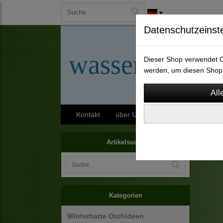
Datenschutzeinst
wassergarten-
Dieser Shop verwendet Co
werden, um diesen Shop 
Kontakt
über Uns
AGB
Impressu
Staud
Artikelsuche
Kategorien
Winterharte Orchideen