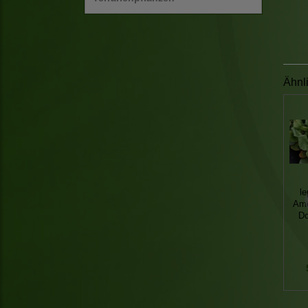
Ähnl
l
Ame
Do