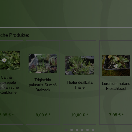
iche Produkte:
Caltha
Triglochin
eptosepala
Thalia dealbata
Luronium natans
palustris Sumpf-
rikanische
Thalie
Froschkraut
Dreizack
tterblume
7,95 € *
5,95 € *
8,00 € *
19,00 € *