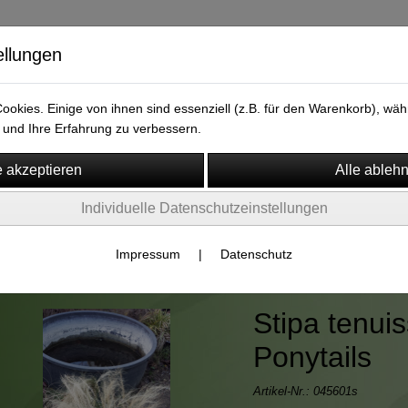
ellungen
versand.de
okies. Einige von ihnen sind essenziell (z.B. für den Warenkorb), w
und Ihre Erfahrung zu verbessern.
Individuelle Datenschutzeinstellungen
m
Widerruf
en um den Gartenteich
Impressum
|
Datenschutz
Stipa tenui
Ponytails
Artikel-Nr.:
045601s