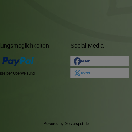
lungsmöglichkeiten
Social Media
teilen
tweet
sse per Überweisung
Powered by
Serverspot.de