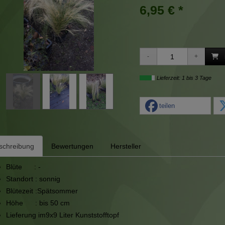
6,95 € *
Lieferzeit: 1 bis 3 Tage
teilen
schreibung
Bewertungen
Hersteller
Blüte : -
Standort : sonnig
Blütezeit :Spätsommer
Höhe : bis 50 cm
Lieferung im9x9 Liter Kunststofftopf