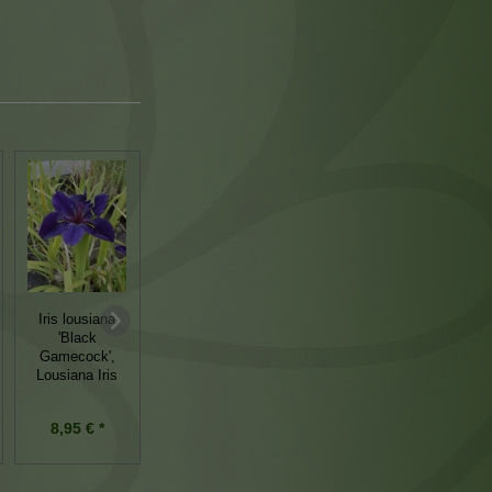
Impatiens
Marsilea
niamniammensis
quadrifolia,
Kongolieschen
Iris lousiana
vierblättriger
oder
'Black
Kleefarn
Papageienpflanze
Gamecock',
Lousiana Iris
6,95 € *
8,95 € *
12,95 € *