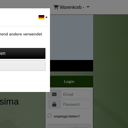
Warenkorb -
ährend andere verwendet
Login
ssima
eingeloggt bleiben?