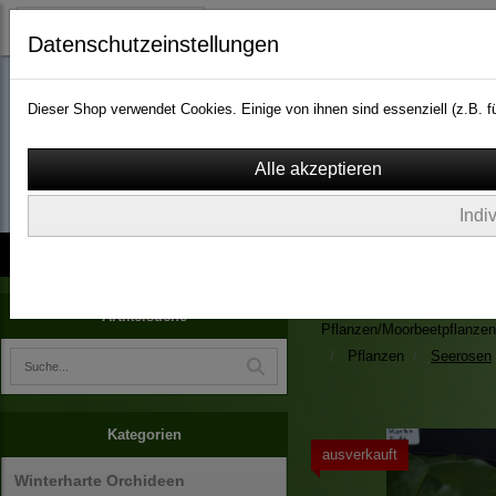
Datenschutzeinstellungen
Dieser Shop verwendet Cookies. Einige von ihnen sind essenziell (z.B.
wassergarten-versa
Indi
Kontakt
über Uns
AGB
Impressum
Widerruf
Zimmerpflanzen/Kübelpfla
Artikelsuche
Pflanzen/Moorbeetpflanzen
Pflanzen
Seerosen
Kategorien
ausverkauft
Winterharte Orchideen