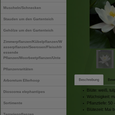
Muscheln/Schnecken
Stauden um den Gartenteich
Gehölze um den Gartenteich
Zimmerpflanzen/Kübelpflanzen/W
asserpflanzen/Seerosen/Fleischfr
essende
Pflanzen/Moorbeetpflanzen/Unte
Pflanzenraritäten
Beschreibung
Bewe
Arboretum Ellerhoop
Blüte: weiß, tu
Dioscorea elephantipes
Wüchsigkeit: m
Sortimente
Pflanztiefe: 50 
Blütezeit: Mai
Terrarienpflanzen