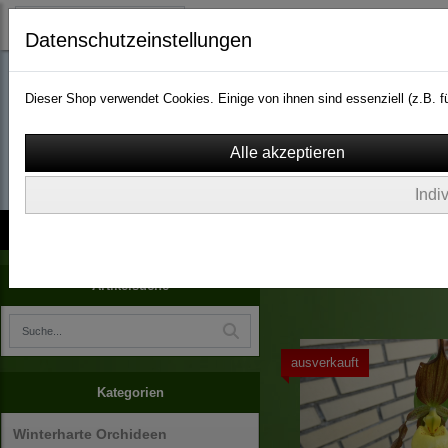
Datenschutzeinstellungen
Dieser Shop verwendet Cookies. Einige von ihnen sind essenziell (z.B.
wassergarten-versa
Indi
Kontakt
über Uns
AGB
Impressum
Widerruf
Arboretum Ellerhoop
Artikelsuche
ausverkauft
Kategorien
Winterharte Orchideen