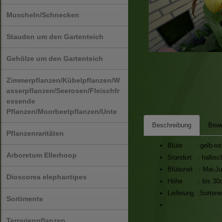
Muscheln/Schnecken
Stauden um den Gartenteich
Gehölze um den Gartenteich
Zimmerpflanzen/Kübelpflanzen/W
asserpflanzen/Seerosen/Fleischfr
essende
Pflanzen/Moorbeetpflanzen/Unte
Beschreibung
Bewe
Pflanzenraritäten
Blüte :gelb-rot
Arboretum Ellerhoop
Standort : halbsch
Blütezeit : Mai-Ju
Dioscorea elephantipes
Höhe : bis 30
Lieferung :Sortene
Sortimente
Terrarienpflanzen