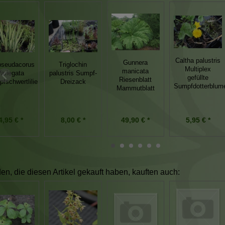
Caltha palustris
Gunnera
 pseudacorus
Triglochin
Multiplex
manicata
Variegata
palustris Sumpf-
gefüllte
Riesenblatt
fschwertlilie
Dreizack
Sumpfdotterblum
Mammutblatt
49,90 € *
4,95 € *
8,00 € *
5,95 € *
n, die diesen Artikel gekauft haben, kauften auch: