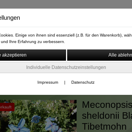
ellungen
versand.de
okies. Einige von ihnen sind essenziell (z.B. für den Warenkorb), w
und Ihre Erfahrung zu verbessern.
Individuelle Datenschutzeinstellungen
m
Widerruf
en um den Gartenteich
Impressum
|
Datenschutz
Meconopsis
rkauft
sheldonii B
Tibetmohn