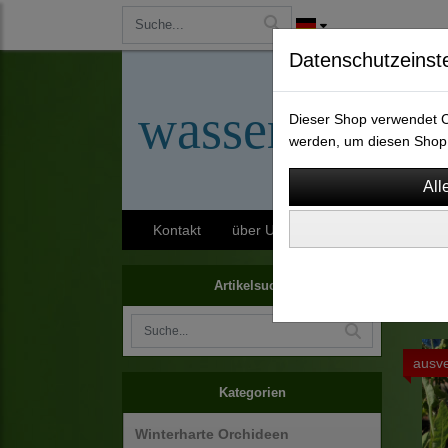
Datenschutzeinst
wassergarten-
Dieser Shop verwendet Co
werden, um diesen Shop 
Kontakt
über Uns
AGB
Impressu
Staud
Artikelsuche
ausve
Kategorien
Winterharte Orchideen