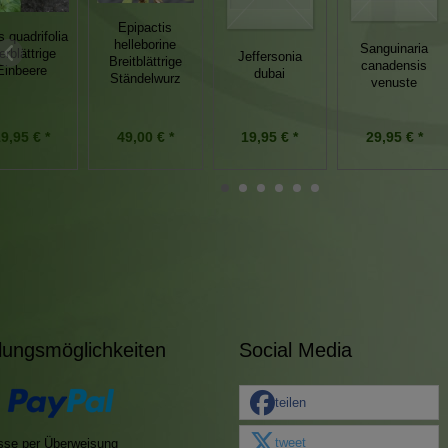
Epipactis
s quadrifolia
helleborine
Sanguinaria
erblättrige
Jeffersonia
Breitblättrige
canadensis
Einbeere
dubai
Ständelwurz
venuste
9,95 € *
49,00 € *
19,95 € *
29,95 € *
lungsmöglichkeiten
Social Media
teilen
tweet
sse per Überweisung