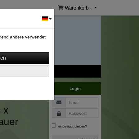
Warenkorb -
ährend andere verwendet
Login
 x
lauer
eingeloggt bleiben?