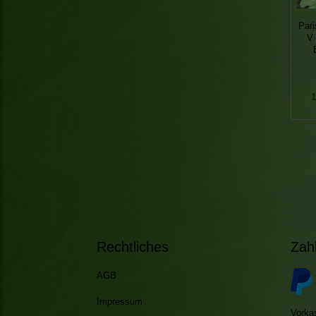
Pari
Vi
1
Rechtliches
Zah
AGB
Impressum
Vorka