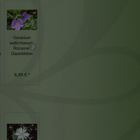
Geranium
Fritillaria
wallichianum´
Luronium natans
meleagris
Rozanne`
Froschkraut
Schachbrettblume
e
Dauerblüher
7,95 € *
6,95 € *
4,95 € *