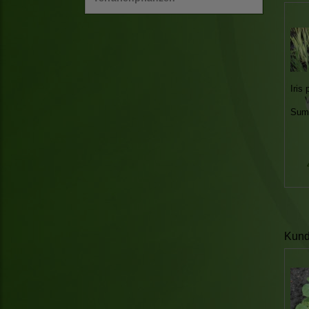
Iris
Sump
Kunde