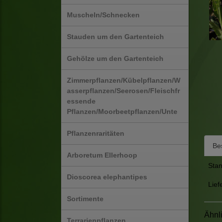
Muscheln/Schnecken
Stauden um den Gartenteich
Gehölze um den Gartenteich
Zimmerpflanzen/Kübelpflanzen/W
asserpflanzen/Seerosen/Fleischfr
essende
Pflanzen/Moorbeetpflanzen/Unte
Pflanzenraritäten
Be
Arboretum Ellerhoop
Stan
Dioscorea elephantipes
Lief
Sortimente
Ähnl
Terrarienpflanzen