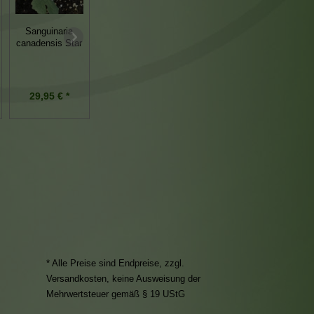
Viola Hyb.
Sanguinaria
Gentiana lutea
Silver Samurai
canadensis Star
gelber Enzian
Blattschmuckveilchen
29,95 € *
9,95 € *
19,95 € *
* Alle Preise sind Endpreise, zzgl.
Versandkosten
, keine Ausweisung der
Mehrwertsteuer gemäß § 19 UStG