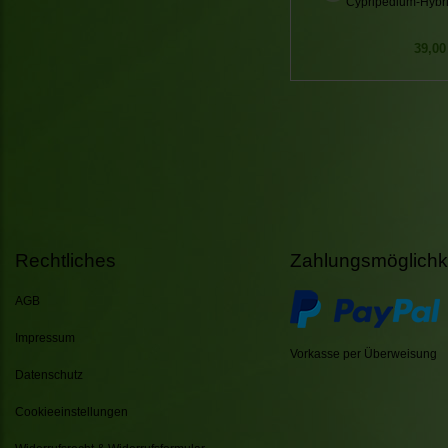
Cypripedium-Hybri
39,00
Rechtliches
Zahlungsmöglichk
AGB
Impressum
Vorkasse per Überweisung
Datenschutz
Cookieeinstellungen