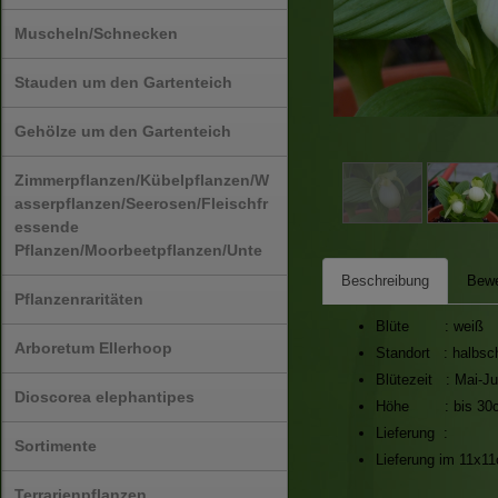
Muscheln/Schnecken
Stauden um den Gartenteich
Gehölze um den Gartenteich
Zimmerpflanzen/Kübelpflanzen/W
asserpflanzen/Seerosen/Fleischfr
essende
Pflanzen/Moorbeetpflanzen/Unte
Beschreibung
Bewe
Pflanzenraritäten
Blüte : weiß
Arboretum Ellerhoop
Standort : halbsch
Blütezeit : Mai-Ju
Dioscorea elephantipes
Höhe : bis 30
Lieferung :
Sortimente
Lieferung im 11x11
Terrarienpflanzen