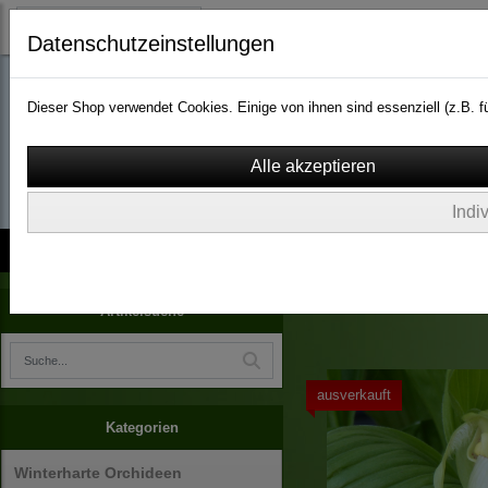
Datenschutzeinstellungen
Dieser Shop verwendet Cookies. Einige von ihnen sind essenziell (z.B.
wassergarten-versa
Indi
Kontakt
über Uns
AGB
Impressum
Widerruf
Arboretum Ellerhoop
Artikelsuche
ausverkauft
Kategorien
Winterharte Orchideen