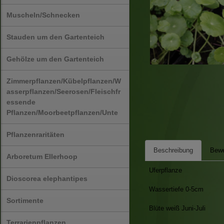
Muscheln/Schnecken
Stauden um den Gartenteich
Gehölze um den Gartenteich
Zimmerpflanzen/Kübelpflanzen/W
asserpflanzen/Seerosen/Fleischfr
essende
Pflanzen/Moorbeetpflanzen/Unte
Pflanzenraritäten
Beschreibung
Bewe
Arboretum Ellerhoop
Uferpflanze
Dioscorea elephantipes
Wassertiefe 0-5cm
Sortimente
Blüte weiß Juni-Juli
Terrarienpflanzen