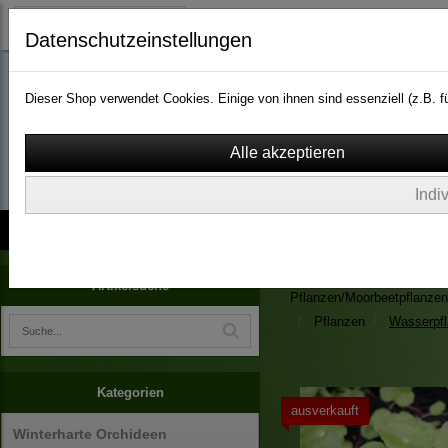
Datenschutzeinstellungen
Dieser Shop verwendet Cookies. Einige von ihnen sind essenziell (z.B.
wassergarten-versa
Indi
Kontakt
über Uns
AGB
Impressum
Widerruf
Zimmerpflanzen/Kübelpfla
Artikelsuche
Pflanzen/Moorbeetpflanzen
Pflanzen
Wasserpf
Kategorien
ausverkauft
Winterharte Orchideen