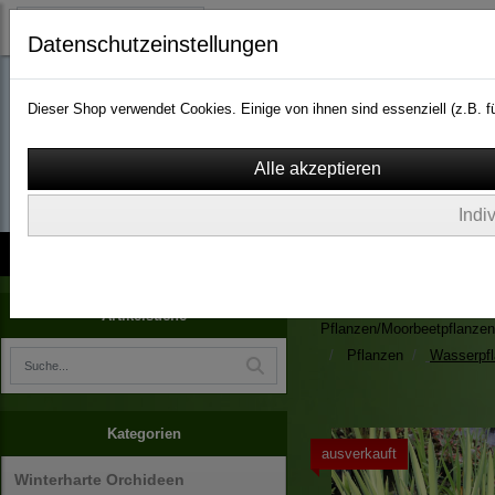
Datenschutzeinstellungen
Dieser Shop verwendet Cookies. Einige von ihnen sind essenziell (z.B.
wassergarten-versa
Indi
Kontakt
über Uns
AGB
Impressum
Widerruf
Zimmerpflanzen/Kübelpfla
Artikelsuche
Pflanzen/Moorbeetpflanzen
Pflanzen
Wasserpf
Kategorien
ausverkauft
Winterharte Orchideen