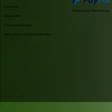
Impressum
Vorkasse per Überweisung
Datenschutz
Cookieeinstellungen
Widerrufsrecht & Widerrufsformular