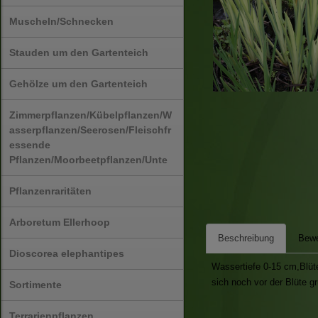
Muscheln/Schnecken
Stauden um den Gartenteich
Gehölze um den Gartenteich
Zimmerpflanzen/Kübelpflanzen/W
asserpflanzen/Seerosen/Fleischfr
essende
Pflanzen/Moorbeetpflanzen/Unte
Pflanzenraritäten
Arboretum Ellerhoop
Beschreibung
Bewe
Dioscorea elephantipes
Wassertiefe 0-15 cm,Blüte
sich noch vor der Blüte gr
Sortimente
Terrarienpflanzen