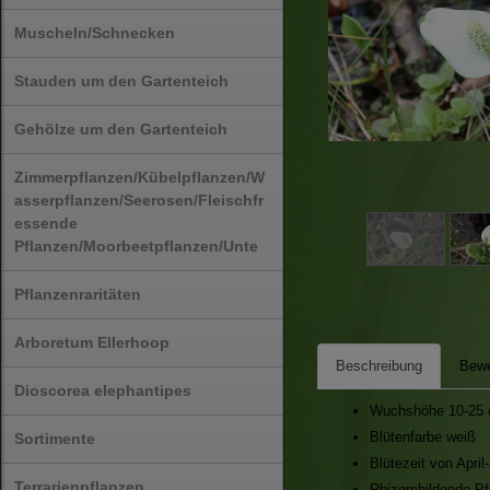
Muscheln/Schnecken
Stauden um den Gartenteich
Gehölze um den Gartenteich
Zimmerpflanzen/Kübelpflanzen/W
asserpflanzen/Seerosen/Fleischfr
essende
Pflanzen/Moorbeetpflanzen/Unte
Pflanzenraritäten
Arboretum Ellerhoop
Beschreibung
Bewe
Dioscorea elephantipes
Wuchshöhe 10-25
Blütenfarbe weiß
Sortimente
Blütezeit von April
Terrarienpflanzen
Rhizombildende Pf