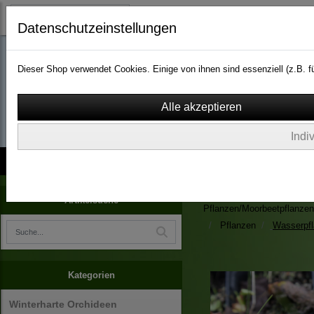
Datenschutzeinstellungen
Dieser Shop verwendet Cookies. Einige von ihnen sind essenziell (z.B.
wassergarten-versa
Indi
Kontakt
über Uns
AGB
Impressum
Widerruf
Zimmerpflanzen/Kübelpfla
Artikelsuche
Pflanzen/Moorbeetpflanzen
Pflanzen
Wasserpf
Kategorien
Winterharte Orchideen