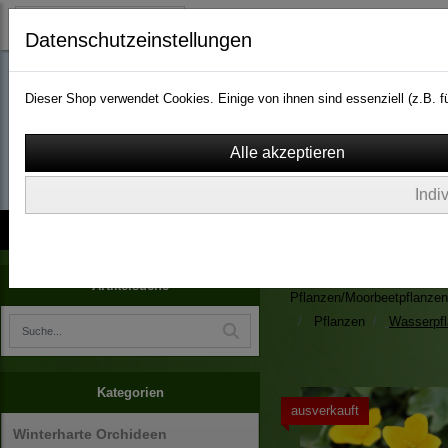
Datenschutzeinstellungen
Dieser Shop verwendet Cookies. Einige von ihnen sind essenziell (z.B.
wassergarten-versa
Indi
Kontakt
über Uns
AGB
Impressum
Widerruf
Zimmerpflanzen/Kübelpfla
Artikelsuche
Pflanzen/Moorbeetpflanzen
Pflanzen
Wasserpf
Kategorien
ausverkauft
Winterharte Orchideen