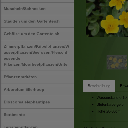
Muscheln/Schnecken
Stauden um den Gartenteich
Gehölze um den Gartenteich
Zimmerpflanzen/Kübelpflanzen/W
asserpflanzen/Seerosen/Fleischfr
essende
Pflanzen/Moorbeetpflanzen/Unte
Pflanzenraritäten
Beschreibung
Bewe
Arboretum Ellerhoop
Wasserstand 0-10
Dioscorea elephantipes
Blütenfarbe gelb
Höhe 20-50cm
Sortimente
Terrarienpflanzen