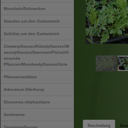
Muscheln/Schnecken
Stauden um den Gartenteich
Gehölze um den Gartenteich
Zimmerpflanzen/Kübelpflanzen/W
asserpflanzen/Seerosen/Fleischfr
essende
Pflanzen/Moorbeetpflanzen/Unte
Pflanzenraritäten
Arboretum Ellerhoop
Dioscorea elephantipes
Sortimente
Beschreibung
Bewe
Terrarienpflanzen