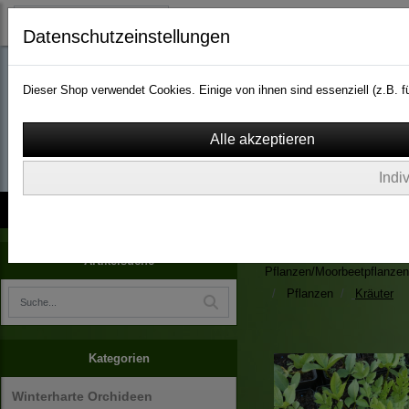
Datenschutzeinstellungen
Dieser Shop verwendet Cookies. Einige von ihnen sind essenziell (z.B.
wassergarten-versa
Indi
Kontakt
über Uns
AGB
Impressum
Widerruf
Zimmerpflanzen/Kübelpfla
Artikelsuche
Pflanzen/Moorbeetpflanzen
Pflanzen
Kräuter
Kategorien
Winterharte Orchideen