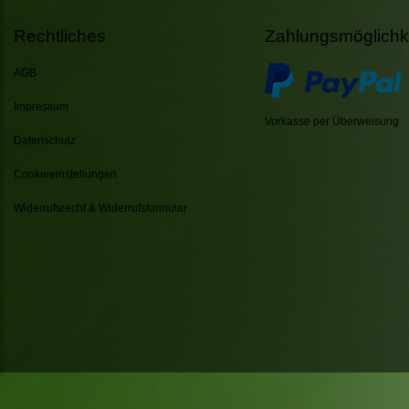
Rechtliches
Zahlungsmöglichk
AGB
Impressum
Vorkasse per Überweisung
Datenschutz
Cookieeinstellungen
Widerrufsrecht & Widerrufsformular