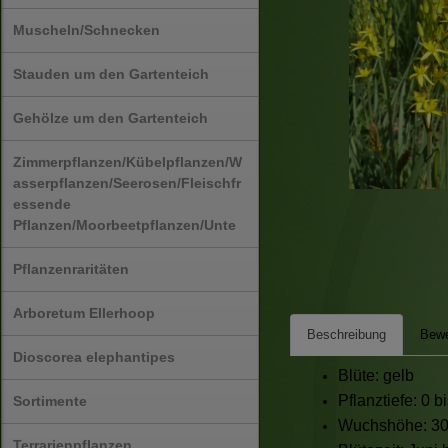
Muscheln/Schnecken
Stauden um den Gartenteich
Gehölze um den Gartenteich
Zimmerpflanzen/Kübelpflanzen/W
asserpflanzen/Seerosen/Fleischfr
essende
Pflanzen/Moorbeetpflanzen/Unte
Pflanzenraritäten
Arboretum Ellerhoop
Beschreibung
Bewe
Dioscorea elephantipes
Blüte: gelb
Pflanztiefe: 0 b
Sortimente
Wuchshöhe: 3
Terrarienpflanzen