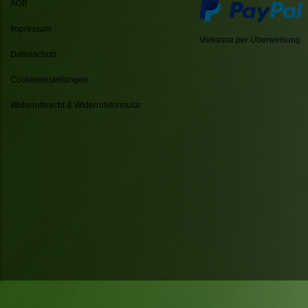
AGB
Impressum
Vorkasse per Überweisung
Datenschutz
Cookieeinstellungen
Widerrufsrecht & Widerrufsformular