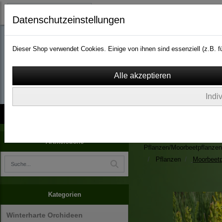
Datenschutzeinstellungen
Dieser Shop verwendet Cookies. Einige von ihnen sind essenziell (z.B.
wassergarten-versa
Indi
Kontakt
über Uns
AGB
Impressum
Widerruf
Zimmerpflanzen/Kübelpfla
Artikelsuche
Pflanzen/Moorbeetpflanzen
Pflanzen
Moorbeetp
Kategorien
Winterharte Orchideen