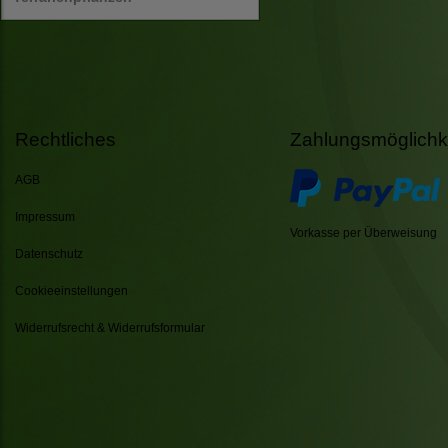
Rechtliches
Zahlungsmöglichk
AGB
Impressum
Vorkasse per Überweisung
Datenschutz
Cookieeinstellungen
Widerrufsrecht & Widerrufsformular