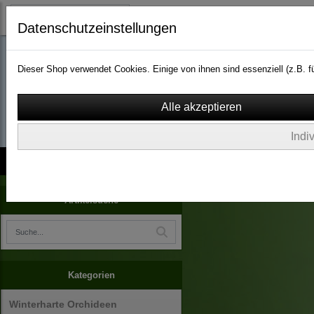
Datenschutzeinstellungen
Dieser Shop verwendet Cookies. Einige von ihnen sind essenziell (z.B.
wassergarten-versa
Indi
Kontakt
über Uns
AGB
Impressum
Widerruf
Geschenke Handmade
Artikelsuche
Kategorien
Winterharte Orchideen