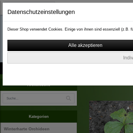
Datenschutzeinstellungen
Dieser Shop verwendet Cookies. Einige von ihnen sind essenziell (z.B.
wassergarten-versa
Indi
Kontakt
über Uns
AGB
Impressum
Widerruf
Arboretum Ellerhoop
Artikelsuche
Kategorien
Winterharte Orchideen