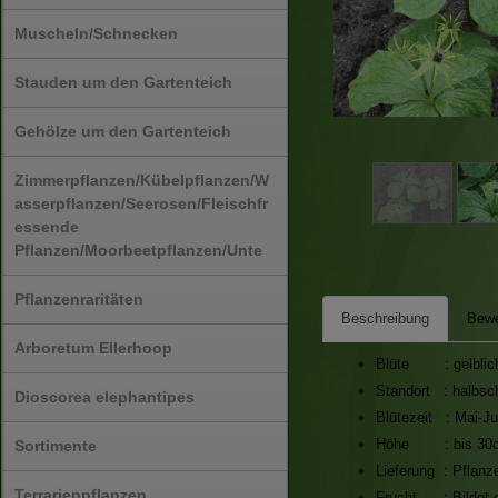
Muscheln/Schnecken
Stauden um den Gartenteich
Gehölze um den Gartenteich
Zimmerpflanzen/Kübelpflanzen/W
asserpflanzen/Seerosen/Fleischfr
essende
Pflanzen/Moorbeetpflanzen/Unte
Pflanzenraritäten
Beschreibung
Bewe
Arboretum Ellerhoop
Blüte : gelblic
Standort : halbsch
Dioscorea elephantipes
Blütezeit : Mai-Ju
Höhe : bis 30
Sortimente
Lieferung : Pflanz
Terrarienpflanzen
Frucht : Bildet ei