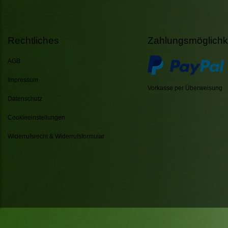
Rechtliches
Zahlungsmöglichk
AGB
Impressum
Vorkasse per Überweisung
Datenschutz
Cookieeinstellungen
Widerrufsrecht & Widerrufsformular