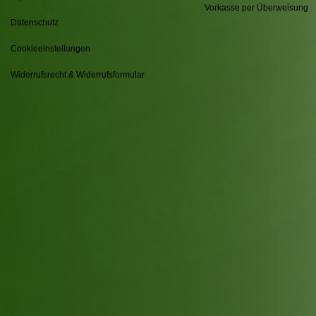
Vorkasse per Überweisung
Datenschutz
Cookieeinstellungen
Widerrufsrecht & Widerrufsformular