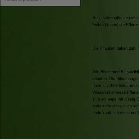
Schildkrötenpflanze nich
Fichte (Tanne) die Pflanz
Die Pflanzen haben zum Te
Alle Bilder sind Beispiel
könnten. Die Bilder zeige
habe ich 1989 bekommen u
Wissen über diese Pflanz
sich so lange mit dieser 
produziere diese auch se
finde kaufe ich diese natü