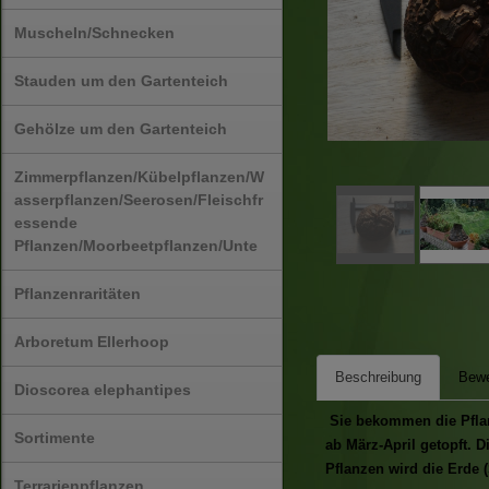
Muscheln/Schnecken
Stauden um den Gartenteich
Gehölze um den Gartenteich
Zimmerpflanzen/Kübelpflanzen/W
asserpflanzen/Seerosen/Fleischfr
essende
Pflanzen/Moorbeetpflanzen/Unte
Pflanzenraritäten
Arboretum Ellerhoop
Beschreibung
Bewe
Dioscorea elephantipes
Sie bekommen die Pflanz
Sortimente
ab März-April getopft. 
Pflanzen wird die Erde (
Terrarienpflanzen