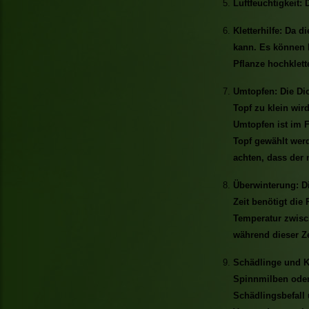
Luftfeuchtigkeit:
Kletterhilfe: Da di
kann. Es können H
Pflanze hochklett
Umtopfen: Die Dio
Topf zu klein wir
Umtopfen ist im F
Topf gewählt werd
achten, dass der
Überwinterung: Di
Zeit benötigt die
Temperatur zwisch
während dieser Ze
Schädlinge und Kr
Spinnmilben oder 
Schädlingsbefall 