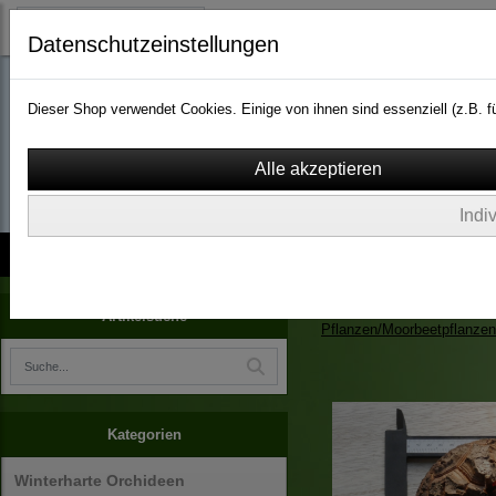
Datenschutzeinstellungen
Dieser Shop verwendet Cookies. Einige von ihnen sind essenziell (z.B.
wassergarten-versa
Indi
Kontakt
über Uns
AGB
Impressum
Widerruf
Zimmerpflanzen/Kübelpfla
Artikelsuche
Pflanzen/Moorbeetpflanzen
Kategorien
Winterharte Orchideen