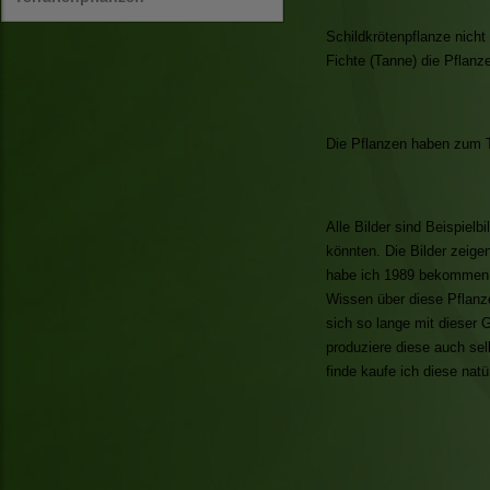
Schildkrötenpflanze nich
Fichte (Tanne) die Pflanz
Die Pflanzen haben zum Te
Alle Bilder sind Beispiel
könnten. Die Bilder zeige
habe ich 1989 bekommen u
Wissen über diese Pflanz
sich so lange mit dieser 
produziere diese auch se
finde kaufe ich diese natü