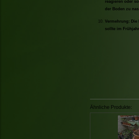
reagieren oder so
der Boden zu nass
Vermehrung: Die 
sollte im Frühjahr
Ähnliche Produkte: