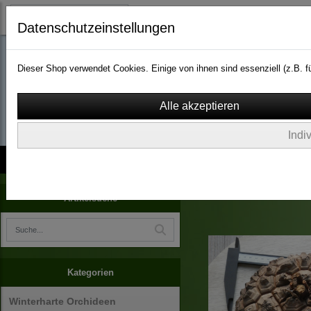
Datenschutzeinstellungen
Dieser Shop verwendet Cookies. Einige von ihnen sind essenziell (z.B.
wassergarten-versa
Indi
Kontakt
über Uns
AGB
Impressum
Widerruf
Dioscorea elephantipes
Artikelsuche
Kategorien
Winterharte Orchideen