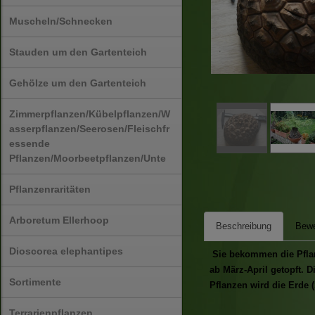
Muscheln/Schnecken
Stauden um den Gartenteich
Gehölze um den Gartenteich
Zimmerpflanzen/Kübelpflanzen/W
asserpflanzen/Seerosen/Fleischfr
essende
Pflanzen/Moorbeetpflanzen/Unte
Pflanzenraritäten
Arboretum Ellerhoop
Beschreibung
Bewe
Dioscorea elephantipes
Sie bekommen die Pflanz
ab März-April getopft. 
Sortimente
Pflanzen wird die Erde (
Terrarienpflanzen