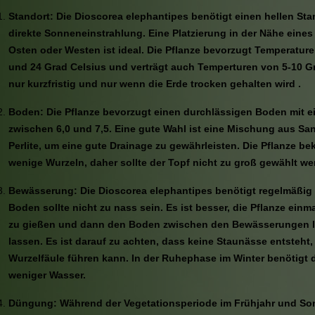
Standort: Die Dioscorea elephantipes benötigt einen hellen Sta
direkte Sonneneinstrahlung. Eine Platzierung in der Nähe eine
Osten oder Westen ist ideal. Die Pflanze bevorzugt Temperatur
und 24 Grad Celsius und verträgt auch Temperturen von 5-10 Gr
nur kurzfristig und nur wenn die Erde trocken gehalten wird .
Boden: Die Pflanze bevorzugt einen durchlässigen Boden mit 
zwischen 6,0 und 7,5. Eine gute Wahl ist eine Mischung aus San
Perlite, um eine gute Drainage zu gewährleisten. Die Pflanze b
wenige Wurzeln, daher sollte der Topf nicht zu groß gewählt we
Bewässerung: Die Dioscorea elephantipes benötigt regelmäßig 
Boden sollte nicht zu nass sein. Es ist besser, die Pflanze ein
zu gießen und dann den Boden zwischen den Bewässerungen le
lassen. Es ist darauf zu achten, dass keine Staunässe entsteht,
Wurzelfäule führen kann. In der Ruhephase im Winter benötigt d
weniger Wasser.
Düngung: Während der Vegetationsperiode im Frühjahr und So