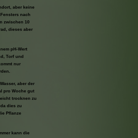
ndort, aber keine
s Fensters nach
en zwischen 10
ad, dieses aber
einem pH-Wert
d, Torf und
ekommt nur
rden.
Wasser, aber der
mal pro Woche gut
icht trocknen zu
 da dies zu
ie Pflanze
mmer kann die