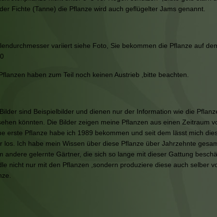
der Fichte (Tanne) die Pflanze wird auch geflügelter Jams genannt.
lendurchmesser variiert siehe Foto, Sie bekommen die Pflanze auf de
0
Pflanzen haben zum Teil noch keinen Austrieb ,bitte beachten.
 Bilder sind Beispielbilder und dienen nur der Information wie die Pflan
ehen könnten. Die Bilder zeigen meine Pflanzen aus einen Zeitraum v
e erste Pflanze habe ich 1989 bekommen und seit dem lässt mich dies
 los. Ich habe mein Wissen über diese Pflanze über Jahrzehnte gesam
 andere gelernte Gärtner, die sich so lange mit dieser Gattung beschäf
le nicht nur mit den Pflanzen ,sondern produziere diese auch selber v
nze.