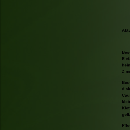
Akt
Bes
Elef
hei
Zimm
Besc
dick
Cau
klei
Klet
gelb
Pfl