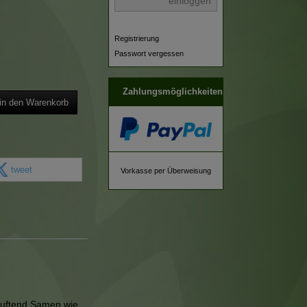
einloggen
Registrierung
Passwort vergessen
Zahlungsmöglichkeiten
in den Warenkorb
tweet
Vorkasse per Überweisung
 duftend,Samen wie