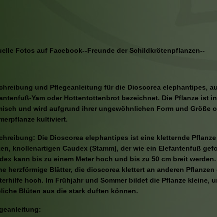
uelle Fotos auf Facebook--Freunde der Schildkrötenpflanzen--
chreibung und Pflegeanleitung für die Dioscorea elephantipes, a
antenfuß-Yam oder Hottentottenbrot bezeichnet. Die Pflanze ist i
misch und wird aufgrund ihrer ungewöhnlichen Form und Größe of
erpflanze kultiviert.
hreibung: Die Dioscorea elephantipes ist eine kletternde Pflanze
en, knollenartigen Caudex (Stamm), der wie ein Elefantenfuß gefo
dex kann bis zu einem Meter hoch und bis zu 50 cm breit werden. 
ne herzförmige Blätter, die dioscorea klettert an anderen Pflanzen
terhilfe hoch. Im Frühjahr und Sommer bildet die Pflanze kleine,
liche Blüten aus die stark duften können.
egeanleitung: