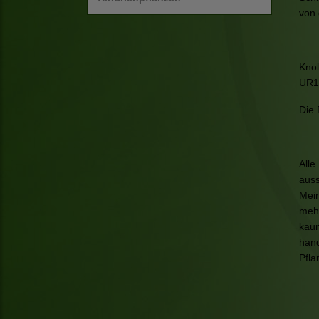
von 
Knol
UR1
Die 
Alle
auss
Mein
mehr
kaum
hand
Pfla