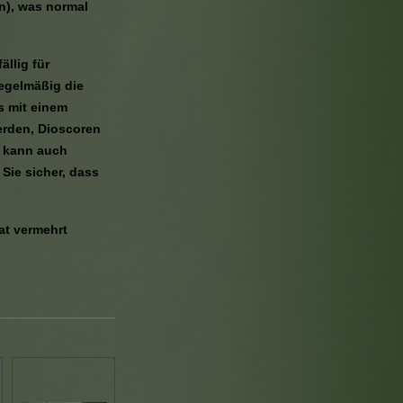
n), was normal
llig für
regelmäßig die
s mit einem
erden, Dioscoren
e kann auch
 Sie sicher, dass
at vermehrt