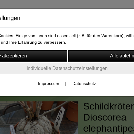
ellungen
versand.de
okies. Einige von ihnen sind essenziell (z.B. für den Warenkorb), w
und Ihre Erfahrung zu verbessern.
Individuelle Datenschutzeinstellungen
m
Widerruf
rienpflanzen
Impressum
|
Datenschutz
Schildkröte
Dioscorea
elephantip