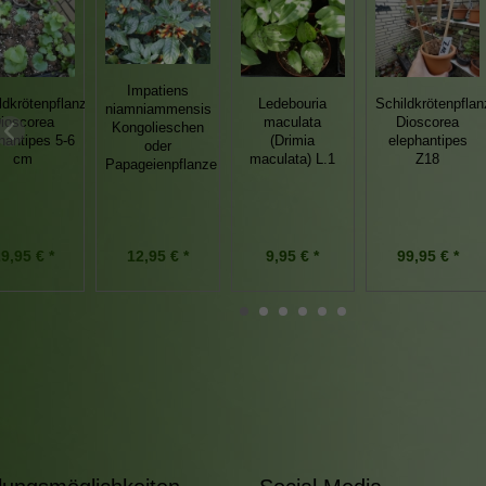
Impatiens
ldkrötenpflanze
Ledebouria
Schildkrötenpflan
niamniammensis
ioscorea
maculata
Dioscorea
Kongolieschen
hantipes 5-6
(Drimia
elephantipes
oder
cm
maculata) L.1
Z18
Papageienpflanze
9,95 € *
9,95 € *
99,95 € *
12,95 € *