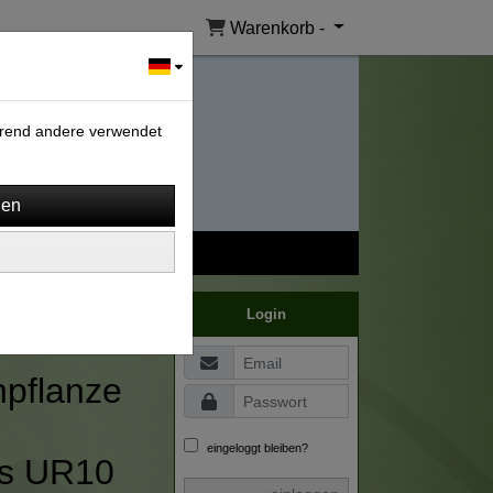
Warenkorb -
ährend andere verwendet
Login
npflanze
eingeloggt bleiben?
es UR10