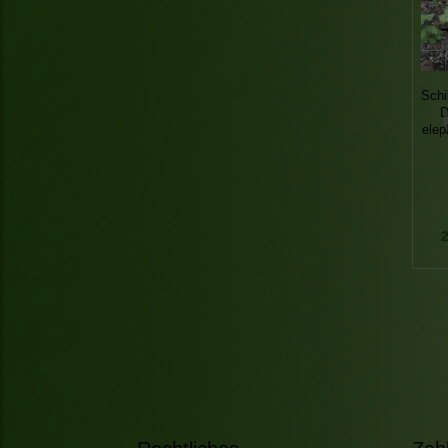
Schi
D
elep
2