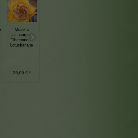
ze
Musella
Coleus canina
Viola hederacea
lasiocarpus
varigata Verpiss
Tasmanisches
Tibetbanane
dich Pflanze
Veilchen
Lotusbanane
Katzenschreck
Kaninchenschreck
Hundschreck
29,00 € *
6,95 € *
7,95 € *