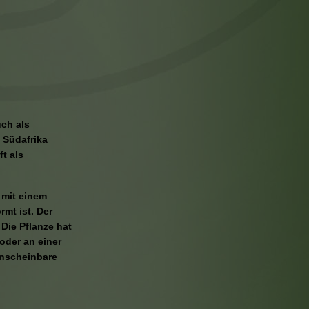
uch als
n Südafrika
t als
 mit einem
rmt ist. Der
Die Pflanze hat
 oder an einer
 unscheinbare