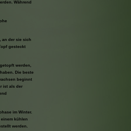
werden. Während
hohe
, an der sie sich
Topf gesteckt
mgetopft werden,
 haben. Die beste
 wachsen beginnt
 ist als der
hend
phase im Winter.
n einem kühlen
stellt werden.