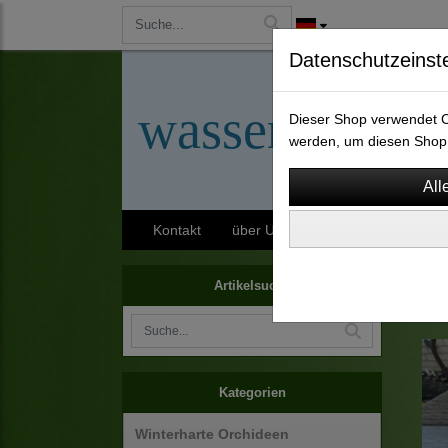
Datenschutzeinst
wassergarten-
Dieser Shop verwendet Co
werden, um diesen Shop 
Kontakt
über Uns
AGB
Impressu
Terra
Artikelsuche
Kategorien
Winterharte Orchideen