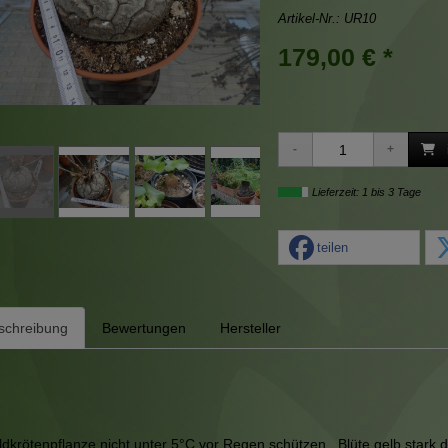
Artikel-Nr.:
UR10
179,00 € *
Lieferzeit: 1 bis 3 Tage
teilen
schreibung
Bewertungen
Hersteller
ldkrötenpflanze nicht unter 5°C vor Regen schützen ,Blüte gelb stark