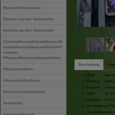
Muscheln/Schnecken
Stauden um den Gartenteich
Gehölze um den Gartenteich
Zimmerpflanzen/Kübelpflanzen/W
asserpflanzen/Seerosen/Fleischfr
essende
Pflanzen/Moorbeetpflanzen/Unte
Beschreibung
Bewe
Pflanzenraritäten
Blüte : blau mit
Arboretum Ellerhoop
Standort : halbsch
Blütezeit : Februa
Dioscorea elephantipes
Höhe : bis 15
Lieferung : im 9x
Sortimente
Es werden nur Pfla
eine Blühgaranrie 
Terrarienpflanzen