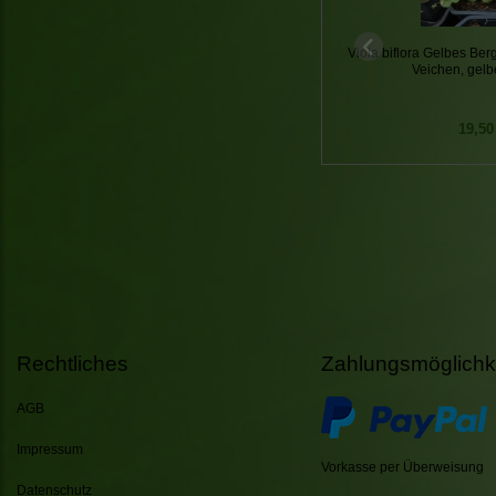
Viola biflora Gelbes Ber
Veichen, gelb
19,50
Rechtliches
Zahlungsmöglichk
AGB
Impressum
Vorkasse per Überweisung
Datenschutz