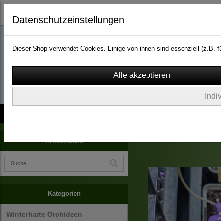
Datenschutzeinstellungen
Dieser Shop verwendet Cookies. Einige von ihnen sind essenziell (z.B.
wassergarten-versa
Indi
Kontakt
über Uns
AGB
Impressum
Widerruf
Arboretum Ellerhoop
Artikelsuche
Kategorien
Winterharte Orchideen